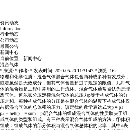
资讯动态
Information
行业动态
公司动态
最新公告
新闻中心
当前位置：
新闻中心
混合气体
* 来源: * 作者: * 发表时间: 2020-05-20 11:31:43 * 浏览: 162
物理和化学性质：混合气体混合气体包含两种或多种有效成分，
或者虽然是无效成分，但其​​气体含量超过了规定的限值。几种气
体的混合物是工程中常用的工作流体。混合气体通常被认为是理
想气体。道尔顿分压定律混合气体的总压力p等于构成气体的分
压之和。每种构成气体的分压是在混合气体的温度下构成气体仅
占据混合气体的总体积的压力。该定律的数学表达式为p = p1 +
p2 + hellip，= sum，pi混合气体的组成混合气体的性质取决于组
成气体的类型和组成。有三种表示混合气体组成的方法：①体积
组成：组成气体的部分体积与混合气体总体积的比率，其中ri表