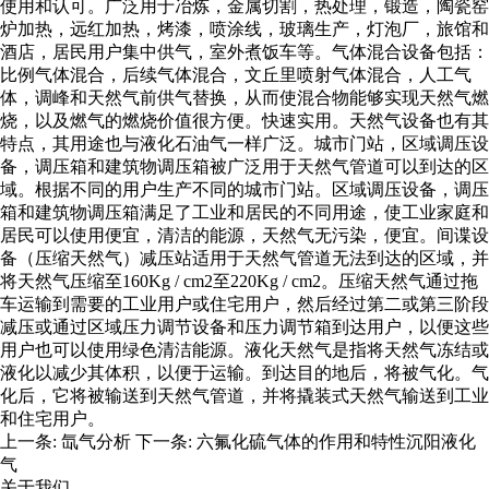
使用和认可。广泛用于冶炼，金属切割，热处理，锻造，陶瓷窑
炉加热，远红加热，烤漆，喷涂线，玻璃生产，灯泡厂，旅馆和
酒店，居民用户集中供气，室外煮饭车等。气体混合设备包括：
比例气体混合，后续气体混合，文丘里喷射气体混合，人工气
体，调峰和天然气前供气替换，从而使混合物能够实现天然气燃
烧，以及燃气的燃烧价值很方便。快速实用。天然气设备也有其
特点，其用途也与液化石油气一样广泛。城市门站，区域调压设
备，调压箱和建筑物调压箱被广泛用于天然气管道可以到达的区
域。根据不同的用户生产不同的城市门站。区域调压设备，调压
箱和建筑物调压箱满足了工业和居民的不同用途，使工业家庭和
居民可以使用便宜，清洁的能源，天然气无污染，便宜。间谍设
备（压缩天然气）减压站适用于天然气管道无法到达的区域，并
将天然气压缩至160Kg / cm2至220Kg / cm2。压缩天然气通过拖
车运输到需要的工业用户或住宅用户，然后经过第二或第三阶段
减压或通过区域压力调节设备和压力调节箱到达用户，以便这些
用户也可以使用绿色清洁能源。液化天然气是指将天然气冻结或
液化以减少其体积，以便于运输。到达目的地后，将被气化。气
化后，它将被输送到天然气管道，并将撬装式天然气输送到工业
和住宅用户。
上一条:
氙气分析
下一条:
六氟化硫气体的作用和特性沉阳液化
气
关于我们