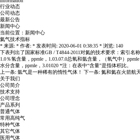
Information
行业动态
公司动态
最新公告
新闻中心
当前位置：
新闻中心
氦气技术指标
* 来源: * 作者: * 发表时间: 2020-06-01 0:38:35 * 浏览: 140
下表列出了国家标准GB / T4844-2011对氦的技术要求：索引名称规格高纯氦
1.0％氢含量，ppmle，1.03.07.0总氧和氩含量，（氧气中）ppmle，1.
水分含量，ppmle，3.01020 *注：在表中“含量”是指体积比。
上一条:
氩气是一种稀有的惰性气体！
下一条:
氮和氦在火箭航
关于我们
公司简介
技术支持
公司理念
产品系列
普通气体
常用高纯气
特种气体
其它气体
医用气体