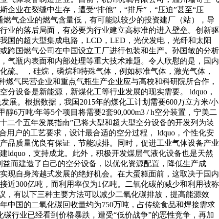
业在裂缝中生存，遭受“排他”，“排斥”，“压迫”甚至“压
通燃气企业的燃气含量低，有可能以较少的投资建厂（站），导
行业的落后局面，有必要为行业建立高标准的进入壁垒。创新驱
国的超大型集成电路，LCD，LED，光伏发电，光纤和太阳
或跨国燃气公司在中国设立工厂进行包装和生产。孙国敏的分析
，气瓶内表面和内部处理等重大技术难题。令人欣慰的是，国内
化硫。 ，硅烷，磷烷和特殊气体，例如标准气体，激光气体，
种燃气民营企业和重点气瓶生产企业应与高校和科研院所合作，
设备是新能源，新煤化工等行业发展的现实需要。 ldquo，
。根据数据，我国2015年的煤化工计划需要600万立方米/小
吨/年等5个项目将需要2套90,000m3 / h空分装置，宁美二
工业“第十二个五年发展指南”已将大型和超大型空分设备的开发列为装
户的工艺要求，设计最合适的空分过程， ldquo，个性化安
产品质量优良有保证，节能减排。同时，促进工业气体设备产业
ldquo，支持成龙。此外，积极开发煤层气液化设备也是天然
的利益而建造了自己的空分设备，以优化资源配置，降低生产成
实现自身跨越式发展的绝好机会。在大蛋糕面前，这取决于国内
近300亿吨，而利用率仅为1亿吨。二氧化碳的减少和利用被称
建议，有以下三种主要方法可以减少二氧化碳排放，提高能源效
0年中国的二氧化碳回收量约为750万吨，占传统食品和焊接需求
氧化碳行业已经看到价格暴跌，遭受“低价战争”的恶性竞争，再加