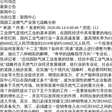
公司动态
最新公告
新闻中心
当前位置：
新闻中心
我国工业燃气产业第七战略分析
* 来源: * 作者: * 发表时间: 2020-06-14 0:49:46 * 浏览: 112
工业用气是现代工业的基本原料，在国民经济中具有重要的地位
本世纪初，国内工业气体行业一直在高速发展，最高增长率为65
的600亿元人民币增加到2016年的约1000亿元人民币。
应如何发展在“十二五”期间？如何在“高速”道路上进行调整与
家，做出了八种精彩的解释。 “奇华的战略指导方向”-“专业
告诉记者：“总结国际气体工业发展的经验，结合中国工业气体从
化”战略符合天然气行业经济发展规律，使行业的专业化，社会
的道路上稳步发展。在实施“七个现代化”战略时，有必要同时
冶金等大型企业提供支持，增强自身实力。扩大产能和良好的多种
应中心可以在国内建立多个“基地”，成为全国性的燃气企业集
服务于天然气市场。转变和发展中国天然气工业的重大任务。目
强？孙国民提出了以下五个方面的工作：一是要鼓励和引导目前
要的增长点之一，并且可以发挥很大的作用，利用自身的优势将
进入市场。其次，我们必须支持建立2到3种销售收入为5到30
经具备实力。第三，必须建立一批销售收入在10亿到30亿之
气有限公司等联合舰队。第四，必须支持天然气装备制造企业加