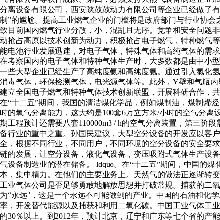
分离设备有限公司，西安陕鼓鼓动力有限公司等企业已经做了有益
制”的尴尬。提高工业燃气企业的门槛将是政府部门与行业协会
致目前国内燃气行业分散，小，混乱且无序。竞争和安全问题非
动抢占高原以技术创新为动力，积极抢占电子燃气，特种燃气等
能电池行业发展迅速，对电子气体，特殊气体和高纯气体的需求
在考察国内的电子气体和特种气体生产时，大多数都是由中小型
一些大型企业已经生产了高纯度氨和高纯度氨。通过引入氯化氢
消毒气体，环保检测气体，电光源气体等。此外，Y壁和气瓶内
建立全国电子燃气和特种气体技术创新联盟，开展科研合作，共享
在“十二五”期间，我国的清洁煤化学品，例如煤制油，煤制烯烃，
时的氧气分离能力，这大约是100套6万立方米/小时的空气分离设备。
期工程预计还需要八套110000m3 / h的空气分离装置，第三
备行业的重中之重。孙国民建议，大型空分设备的开发应以客户为
全，根据不同行业，不同用户，不同环境的空分设备的安全要求
链的发展，让空分设备，液化气设备，变压吸附式气体生产设备
气设备制造业的潜在储备。 ldquo。在“十二五”期间，中
本，集中精力。在他们的主要业务上。天然气的做法正逐渐转变
工业气体公司是否足够勇敢地解放思想并打破常规。捕获的二氧
为“永远”，这是一个永远不可能做到的产业。中国的石油和化
率，开发替代能源以及捕获和利用二氧化碳。中国工业气体工业协
的30％以上。到2012年，预计北京，辽宁和广东等七个省的