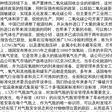
种情况持续下去，将严重挫伤二氧化碳回收企业的积极性，这对
能减排政策的怪现象，同时应颁布相应的政策，以鼓励二氧化碳
国敏建议：实现多元化发展二氧化碳公司，但主要生产工业用二
准气体和异丁基。烷烃的生产。同时，二氧化碳公司开展了国内
分离。中国已经调整了能源结构，并从海外进口了大量的液化天然
气的进口在带来清洁能源的同时，也带来了大量的冷能。可以将LN
气体生产的福音。据他介绍，该技术已成功应用于两年前由中海油
性报告也已获批。如果在沿海地区推广LNG冷能利用技术，将为
NG，LCNG加气站，以及废轮胎压碎，金属冷轧和冷藏等应用。
，德国宣布将在2015年之前建立10​​00个加氢站，日本的丰田
英里的氢气管道。它是世界上最大的炼油用氢气生产商。该公司已经
公司氢气市场的产值将达到15亿至20亿美元。当非石化能源约占5
找商机，并为适应氢能时代的到来做好准备。定期管理本质安全
气，氧气和其他瓶装和罐车产品都是危险的。多年来，该国每年
燃气行业领导者和员工不可推卸的责任。全面制定和执行规章制
标准化技术委员会的常设单位，我们协会近年来参与了“爆破片安
”和“低温液体罐式集装箱”等三十多项国家标准和行业标准，同
瓶，1.5万个气瓶加气企业，对加强气瓶的安全管理具有重要意
的发生。电子标签（RFID）的出现为气瓶管理带来了革命性的
签安装在每个气瓶上，作为气瓶的唯一标识符。可以及时发现不
技术已经实现了对气瓶安全状态和交付物物理位置的跟踪，从而提