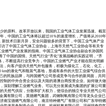
少的原料。改革开放以来，我国的工业气体工业发展迅速。截至
，中国的工业气体将以超过10％的速度增长，产值将从2010年
激烈，新技术日新月异，安全问题较多的背景下，中国工业气体产业
记者采访了中国工业气体工业协会，上海市天然气工业协会等有关专
国工业燃气产业发展的指南。中国工业气体工业协会副会长孙国民
善了中国的国情。天然气行业“齐化”发展战略的实践证明，“齐
略，不断提高行业竞争力，中国的工业燃气产业才能在阳光明媚
做法，向客户提供天然气外包服务，积极为煤化工，石化，化工，
0 km的液化气和瓶装气基地，形成有条件的大型工业煤气综合供
自己的民族品牌，与跨国燃气公司形成竞争与合作的新局面，共同
控制的中外合资企业以及大陆的港澳台商投资企业。如何做大做
，深刻理解工业燃气业务。可以充分发展成为集团的扩展公司重
的天然气供应，分散和扩大权力，使综合的独立专业天然气公司
宝钢金属有限公司，英德燃气集团，武钢制氧有限公司等龙头企业已
，济南宝德燃气有限公司，南京特种燃气厂有限公司和广东华特燃
工业气体装备制造企业。目前，杭州杭氧有限公司，温州瑞奇空气