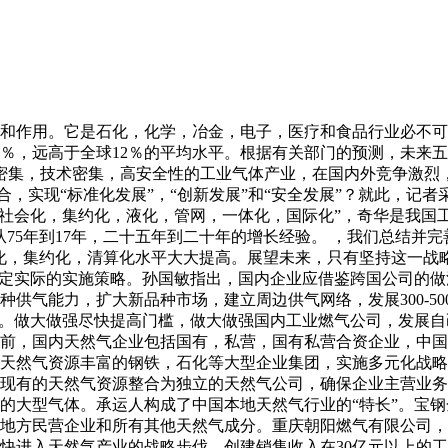
和作用。它是石化，化学，冶金，电子，医疗和食品行业必不可
％，远高于全球12％的平均水平。根据有关部门的预测，未来五年
一个投资密集，技术密集，高安全性的工业气体产业，在国内外竞争
整合，实现“标准化发展”，“创新发展”和“安全发展”？就此，
化，社会化，集约化，液化，管网，一体化，国际化”，奇华是我
75年到17年，二十五年到二十年的增长经验。 ，我们总结并完
化，集约化，清算化水平大大提高。展望未来，只有坚持这一战
制定实际的实施策略。孙国敏指出，国内企业应借鉴跨国公司的
供气能力，扩大新品种市场，建立周边供气网络，发展300-50
团。做大做强尽快提高门槛，做大做强国内工业燃气公司，发展
前，国内天然气企业包括国有，私营，国有私营合资企业，中国
天然气资源丰富的钢铁，石化等大型企业集团，实施多元化战略
现有的天然气资源整合为独立的天然气公司，确保企业主营业务
0亿的大型气体。承运人构成了中国本地天然气行业的“特长”。
间的地方民营企业和所有其他天然气成分。重庆朝阳燃气有限公司
快进入天然气产业的战略步伐，创建销售收入在30亿元以上的