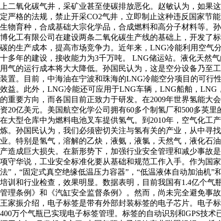
上二氧化碳气井，采矿业甚至使碳排放恶化。赵敏认为，如果这
定严格的法规，禁止开采CO2气井，立即制止这种违反国家节
生物育种，合成基础大宗化学品，合成燃料和高分子材料等。孙
博化工有限公司在建设两条二氧化碳生产线的基础上，开发了标
碳的生产成本，提高市场竞争力。近年来，LNG冷能利用空气
十多年的建设，接收能力为3千万吨。 LNG储运站。液化天然
用气的运行成本将大大降低。孙国民认为，这是空分设备乃至工业
装置。目前，中海油在宁波和珠海的LNG冷能空分项目的可行
效益。此外，LNG冷能还可应用于LNG车辆，LNG船舶，L
的重要方向，而各国目前正致力于研发。在2009年世界氢能大会上
资20亿美元。美国航空化学公司拥有60多个制氢厂和500多
在大型仓库中为燃料电池叉车提供氢气。到2010年，空气化工产品
炼。孙国民认为，我们必须密切关注与氢有关的产业，从中寻
业。特别是氢气，溶解的乙炔，液氨，液氯，天然气，液化石油
产造成巨大损失。在新形势下，加强行业安全管理和减少事故是
项守华说，工业安全标准化要从基础和规范工作入手。作为国家
法”，“固定式真空绝缘低温压力容器”，“低温液体自动加油机
培训和行业检查，效果明显。数据表明，目前我国有1.4亿个气
管理条例》和《汽缸安全监督条例》。然而，尚未完全避免事故
王家振介绍，电子标签是带有外部封装标签的电子芯片。电子标
400万个气瓶已实现电子标签管理。标签的自动识别和GPS