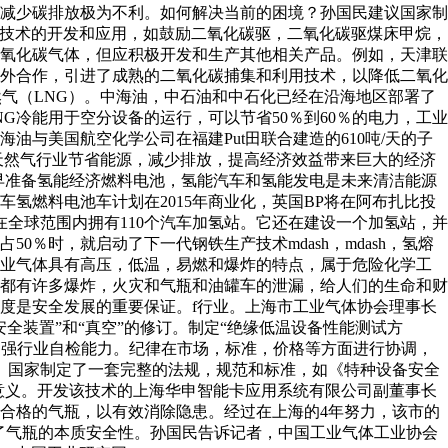
减少碳排放极为不利。如何解决当前的困境？孙国民建议国家制
新技术的开发和应用，如鼓励二氧化碳驱，二氧化碳驱煤床甲烷，
氧化碳气体，但应积极开发和生产其他相关产品。例如，天津联
外合作，引进了成熟的二氧化碳捕集和利用技术，以降低二氧化
气（LNG）。中海油，中石油和中石化已经在沿海地区部署了
G冷能用于空分设备的运行，可以节省50％到60％的电力，工业
与美国航空化学公司在福建Put田联合建造的610吨/天的子
天然气行业节省能源，减少排放，提高经济效益带来巨大的经济
尽早准备氢能经济燃料电池，氢能汽车和氢能发电是未来清洁能源
汽车氢燃料电池车计划在2015年商业化，英国BP将在阿布扎比投
在全球范围内拥有110个汽车加氢站。它还在建设一个加氢站，并
0％时，就启动了下一代钢铁生产技术mdash，mdash，氢熔
工业气体具有高压，低温，易燃和爆炸的特点，属于危险化学工
都有许多爆炸，火灾和气瓶和油罐车的泄漏，给人们的生命和财
度是安全发展的重要保证。f行业。上海市工业气体协会理事长
全装置”和“真空”的修订。制定“绝缘低温设备性能测试方
时加强行业自检能力。纪律在市场，标准，价格等方面进行协调，
义。国家制定了一套完整的法规，规范和标准，如《特种设备安全
意义。开发该技术的上海华申智能卡应用系统有限公司副董事长
合格的气瓶，以有效消除隐患。经过在上海的4年努力，该市的
高了气瓶的本质安全性。孙国民告诉记者，中国工业气体工业协会