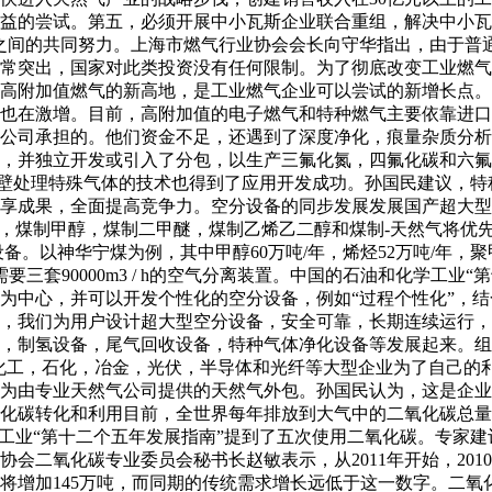
的尝试。第五，必须开展中小瓦斯企业联合重组，解决中小瓦斯企
之间的共同努力。上海市燃气行业协会会长向守华指出，由于普
常突出，国家对此类投资没有任何限制。为了彻底改变工业燃气
高附加值燃气的新高地，是工业燃气企业可以尝试的新增长点。我
也在激增。目前，高附加值的电子燃气和特种燃气主要依靠进口
公司承担的。他们资金不足，还遇到了深度净化，痕量杂质分析
，并独立开发或引入了分包，以生产三氟化氮，四氟化碳和六氟
壁处理特殊气体的技术也得到了应用开发成功。孙国民建议，特
成果，全面提高竞争力。空分设备的同步发展发展国产超大型空分
煤制甲醇，煤制二甲醚，煤制乙烯乙二醇和煤制-天然气将优先发展
以神华宁煤为例，其中甲醇60万吨/年，烯烃52万吨/年，聚甲醇6万
阶段需要三套90000m3 / h的空气分离装置。中国的石油和化学
中心，并可以开发个性化的空分设备，例如“过程个性化”，结合用
，我们为用户设计超大型空分设备，安全可靠，长期连续运行，
，制氢设备，尾气回收设备，特种气体净化设备等发展起来。组建
国的煤化工，石化，冶金，光伏，半导体和光纤等大型企业为了自己
为由专业天然气公司提供的天然气外包。孙国民认为，这是企业
化碳转化和利用目前，全世界每年排放到大气中的二氧化碳总量接
学工业“第十二个五年发展指南”提到了五次使用二氧化碳。专家
会二氧化碳专业委员会秘书长赵敏表示，从2011年开始，201
产能将增加145万吨，而同期的传统需求增长远低于这一数字。二