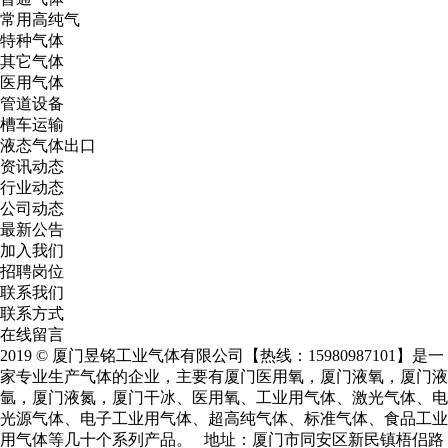
常用高纯气
特种气体
其它气体
医用气体
管道设备
槽车运输
液态气体出口
资讯动态
行业动态
公司动态
最新公告
加入我们
招聘岗位
联系我们
联系方式
在线留言
2019 © 厦门昱铭工业气体有限公司【热线：15980987101】是一
家专业生产气体的企业，主要有
厦门医用氧
，
厦门液氧
，
厦门液
氩
，
厦门液氮
，厦门干冰、医用氧、工业用气体、激光气体、电
光源气体、电子工业用气体、超高纯气体、标准气体、食品工业
用气体等几十个系列产品。 地址：厦门市同安区新民镇梧侣路