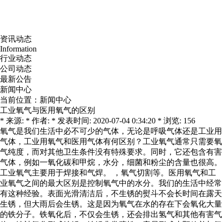
资讯动态
Information
行业动态
公司动态
最新公告
新闻中心
当前位置：
新闻中心
工业氧气与医用氧气的区别
* 来源: * 作者: * 发表时间: 2020-07-04 0:34:20 * 浏览: 156
氧气是我们生活中必不可少的气体，无论是呼吸气体还是工业用
气体，工业用氧气和医用气体有何区别？工业氧气通常只需要氧
气纯度，而对其他卫生条件没有特殊要求。同时，它还包含有害
气体，例如一氧化碳和甲烷，水分，细菌和粉尘的含量也很高。
工业氧气主要用于焊接和气焊。 ，氧气切割等。医用氧气和工
业氧气之间的最大区别是控制氧气中的水分。我们的生活中经常
有这种经验。表面光滑清洁后，不生锈的熨斗不会长时间在露天
生锈，但大雨后会生锈。这是因为氧气在水的存在下会氧化大量
的铁分子。铁氧化后，不仅会生锈，还会排出氢气和其他有害气