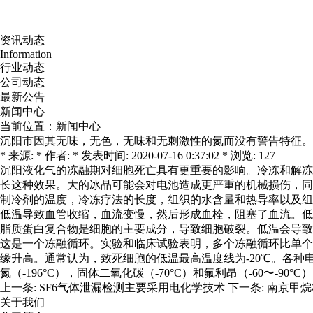
资讯动态
Information
行业动态
公司动态
最新公告
新闻中心
当前位置：
新闻中心
沉阳市因其无味，无色，无味和无刺激性的氮而没有警告特征。
* 来源: * 作者: * 发表时间: 2020-07-16 0:37:02 * 浏览: 127
沉阳液化气的冻融期对细胞死亡具有更重要的影响。冷冻和解冻
长这种效果。大的冰晶可能会对电池造成更严重的机械损伤，同
制冷剂的温度，冷冻疗法的长度，组织的水含量和热导率以及组
低温导致血管收缩，血流变慢，然后形成血栓，阻塞了血流。低
脂质蛋白复合物是细胞的主要成分，导致细胞破裂。低温会导致
这是一个冻融循环。实验和临床试验表明，多个冻融循环比单个
缘升高。通常认为，致死细胞的低温最高温度线为-20℃。各
氮（-196°C），固体二氧化碳（-70°C）和氟利昂（-60
上一条:
SF6气体泄漏检测主要采用电化学技术
下一条:
南京甲烷
关于我们