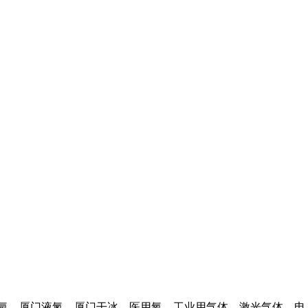
氩
，
厦门液氮
，厦门干冰、医用氧、工业用气体、激光气体、电