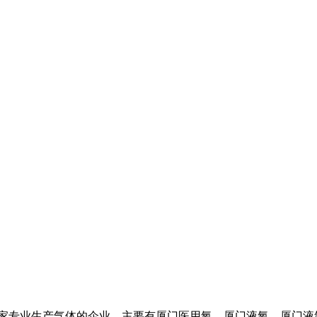
】是一家专业生产气体的企业，主要有
厦门医用氧
，
厦门液氧
，
厦门液