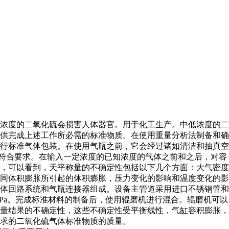
浓度的二氧化硫会损害人体器官。用于化工生产。中低浓度的二
供完成上述工作所必需的标准物质。在使用重量分析法制备和确
行标准气体包装。在使用气瓶之前，它会经过诸如清洁和抽真空
洁符合要求。在输入一定浓度的已知浓度的气体之前和之后，对容
，可以看到，天平称量的不确定性包括以下几个方面：大气密度
同体积膨胀所引起的体积膨胀，压力变化的影响和温度变化的影
体回路系统和气瓶连接器组成。设备主管道采用进口不锈钢管和
 Pa。完成标准材料的制备后，使用辊磨机进行混合。辊磨机可以
量结果的不确定性，这些不确定性受平衡线性，气缸容积膨胀，
求的二氧化硫气体标准物质的质量。