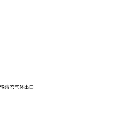
输
液态气体出口