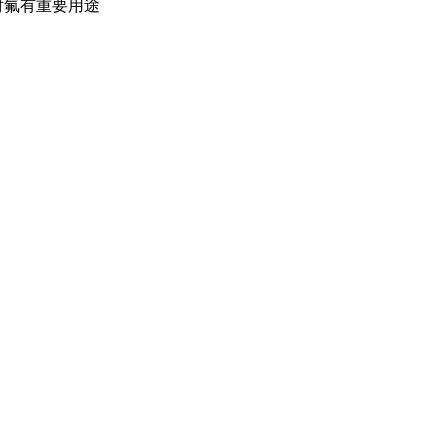
对氟有重要用途