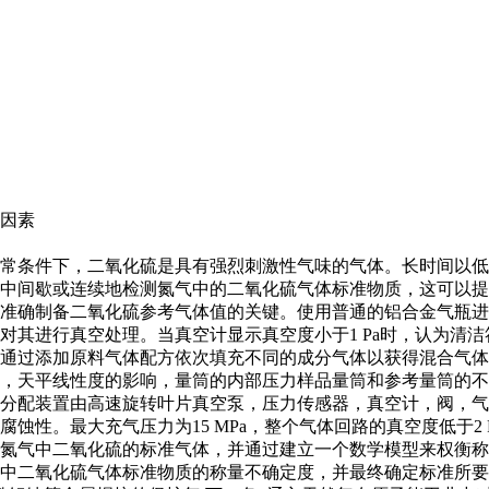
因素
常条件下，二氧化硫是具有强烈刺激性气味的气体。长时间以低
中间歇或连续地检测氮气中的二氧化硫气体标准物质，这可以提
准确制备二氧化硫参考气体值的关键。使用普通的铝合金气瓶进
对其进行真空处理。当真空计显示真空度小于1 Pa时，认为清
通过添加原料气体配方依次填充不同的成分气体以获得混合气体
，天平线性度的影响，量筒的内部压力样品量筒和参考量筒的不
分配装置由高速旋转叶片真空泵，压力传感器，真空计，阀，气
蚀性。最大充气压力为15 MPa，整个气体回路的真空度低于2
氮气中二氧化硫的标准气体，并通过建立一个数学模型来权衡称
中二氧化硫气体标准物质的称量不确定度，并最终确定标准所要