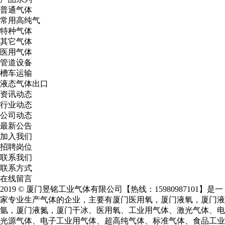
普通气体
常用高纯气
特种气体
其它气体
医用气体
管道设备
槽车运输
液态气体出口
资讯动态
行业动态
公司动态
最新公告
加入我们
招聘岗位
联系我们
联系方式
在线留言
2019 © 厦门昱铭工业气体有限公司【热线：15980987101】是一
家专业生产气体的企业，主要有
厦门医用氧
，
厦门液氧
，
厦门液
氩
，
厦门液氮
，厦门干冰、医用氧、工业用气体、激光气体、电
光源气体、电子工业用气体、超高纯气体、标准气体、食品工业