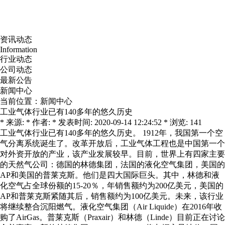
资讯动态
Information
行业动态
公司动态
最新公告
新闻中心
当前位置：
新闻中心
工业气体行业已有140多年的悠久历史
* 来源: * 作者: * 发表时间: 2020-09-14 12:24:52 * 浏览: 141
工业气体行业已有140多年的悠久历史。 1912年，我国第一个空
气分离系统诞生了。改革开放后，工业气体工程也是中国第一个
对外资开放的产业，该产业发展较早。目前，世界上有四家主要
的天然气公司：德国的林德集团，法国的液化空气集团，美国的
AP和美国的普莱克斯。他们是四大国际巨头。其中，林德和液
化空气占全球份额的15-20％，年销售额约为200亿美元，美国的
AP和普莱克斯紧随其后，销售额约为100亿美元。未来，该行业
将继续整合沉阳燃气。液化空气集团（Air Liquide）在2016年收
购了AirGas。普莱克斯（Praxair）和林德（Linde）目前正在讨论