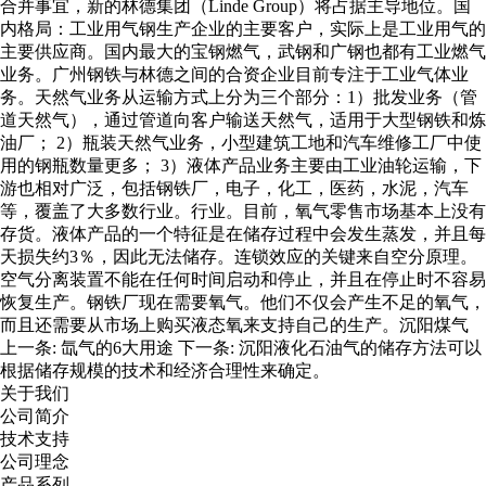
合并事宜，新的林德集团（Linde Group）将占据主导地位。国
内格局：工业用气钢生产企业的主要客户，实际上是工业用气的
主要供应商。国内最大的宝钢燃气，武钢和广钢也都有工业燃气
业务。广州钢铁与林德之间的合资企业目前专注于工业气体业
务。天然气业务从运输方式上分为三个部分：1）批发业务（管
道天然气），通过管道向客户输送天然气，适用于大型钢铁和炼
油厂； 2）瓶装天然气业务，小型建筑工地和汽车维修工厂中使
用的钢瓶数量更多； 3）液体产品业务主要由工业油轮运输，下
游也相对广泛，包括钢铁厂，电子，化工，医药，水泥，汽车
等，覆盖了大多数行业。行业。目前，氧气零售市场基本上没有
存货。液体产品的一个特征是在储存过程中会发生蒸发，并且每
天损失约3％，因此无法储存。连锁效应的关键来自空分原理。
空气分离装置不能在任何时间启动和停止，并且在停止时不容易
恢复生产。钢铁厂现在需要氧气。他们不仅会产生不足的氧气，
而且还需要从市场上购买液态氧来支持自己的生产。沉阳煤气
上一条:
氙气的6大用途
下一条:
沉阳液化石油气的储存方法可以
根据储存规模的技术和经济合理性来确定。
关于我们
公司简介
技术支持
公司理念
产品系列