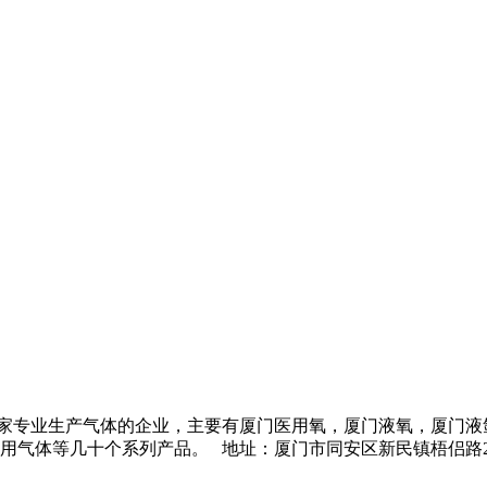
】是一家专业生产气体的企业，主要有
厦门医用氧
，
厦门液氧
，
厦门液
列产品。 地址：厦门市同安区新民镇梧侣路285号 电话(T el)：159