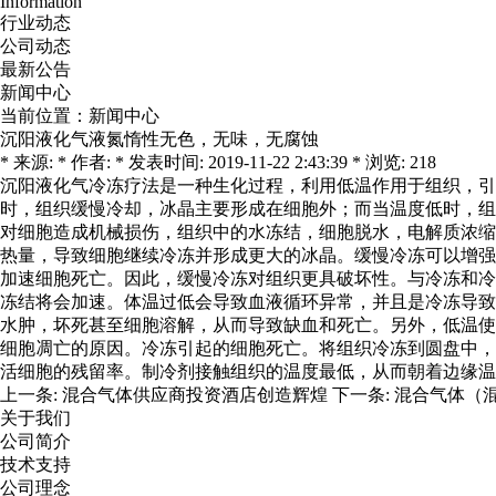
Information
行业动态
公司动态
最新公告
新闻中心
当前位置：
新闻中心
沉阳液化气液氮惰性无色，无味，无腐蚀
* 来源: * 作者: * 发表时间: 2019-11-22 2:43:39 * 浏览: 218
沉阳液化气冷冻疗法是一种生化过程，利用低温作用于组织，引
时，组织缓慢冷却，冰晶主要形成在细胞外；而当温度低时，组
对细胞造成机械损伤，组织中的水冻结，细胞脱水，电解质浓缩
热量，导致细胞继续冷冻并形成更大的冰晶。缓慢冷冻可以增强
加速细胞死亡。因此，缓慢冷冻对组织更具破坏性。与冷冻和冷
冻结将会加速。体温过低会导致血液循环异常，并且是冷冻导致
水肿，坏死甚至细胞溶解，从而导致缺血和死亡。另外，低温使
细胞凋亡的原因。冷冻引起的细胞死亡。将组织冷冻到圆盘中，
活细胞的残留率。制冷剂接触组织的温度最低，从而朝着边缘温
上一条:
混合气体供应商投资酒店创造辉煌
下一条:
混合气体（
关于我们
公司简介
技术支持
公司理念