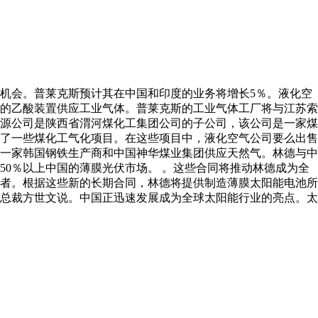
机会。普莱克斯预计其在中国和印度的业务将增长5％。液化空
的乙酸装置供应工业气体。普莱克斯的工业气体工厂将与江苏索
源公司是陕西省渭河煤化工集团公司的子公司，该公司是一家煤
了一些煤化工气化项目。在这些项目中，液化空气公司要么出售
一家韩国钢铁生产商和中国神华煤业集团供应天然气。林德与中
0％以上中国的薄膜光伏市场。 。这些合同将推动林德成为全
者。根据这些新的长期合同，林德将提供制造薄膜太阳能电池所
总裁方世文说。中国正迅速发展成为全球太阳能行业的亮点。太