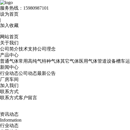
服务热线：
15980987101
设为首页
|
加入收藏
网站首页
关于我们
公司简介
技术支持
公司理念
产品中心
普通气体
常用高纯气
特种气体
其它气体
医用气体
管道设备
槽车运
新闻中心
行业动态
公司动态
最新公告
厂房车间
加入我们
联系方式
联系方式
客户留言
资讯动态
Information
行业动态