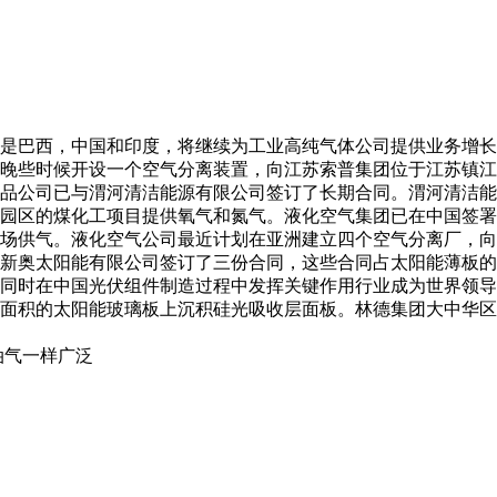
是巴西，中国和印度，将继续为工业高纯气体公司提供业务增长
晚些时候开设一个空气分离装置，向江苏索普集团位于江苏镇江
品公司已与渭河清洁能源有限公司签订了长期合同。渭河清洁能
园区的煤化工项目提供氧气和氮气。液化空气集团已在中国签署
场供气。液化空气公司最近计划在亚洲建立四个空气分离厂，向
新奥太阳能有限公司签订了三份合同，这些合同占太阳能薄板的5
同时在中国光伏组件制造过程中发挥关键作用行业成为世界领导
面积的太阳能玻璃板上沉积硅光吸收层面板。林德集团大中华区
油气一样广泛