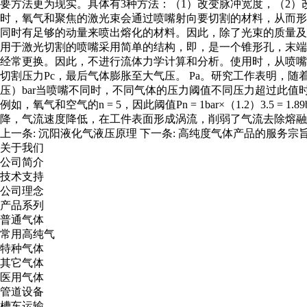
要方法更为现实。具体有3种方法：（1）改变脉冲宽度，（2）改
时，氧气和聚焦的激光束会通过喷嘴射向要切割的材料，从而形
同时有足够的动量来喷出熔化的材料。因此，除了光束的质量及
用于激光切割的喷嘴采用简单的结构，即，是一个锥形孔，末端
经常更换。因此，不进行流体力学计算和分析。使用时，从喷嘴
切割压力Pc，最后气体膨胀至大气压。 Pa。研究工作表明，随着Pn
压）bar当喷嘴不同时，不同气体的压力阈值不同压力超过此值
例如，氧气和空气的n = 5，因此阈值Pn = 1bar×（1.2）3.5 = 1
降，气流速度降低，在工件表面形成涡流，削弱了气流去除熔融
上一条:
沉阳液化气液压原理
下一条:
高纯度气体产品的服务宗
关于我们
公司简介
技术支持
公司理念
产品系列
普通气体
常用高纯气
特种气体
其它气体
医用气体
管道设备
槽车运输