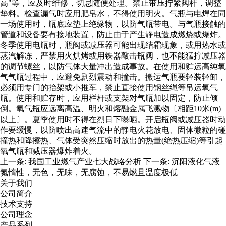
高"等，应及时维修，切忌随便处理。禁止带压拧紧阀杆，调整
垫料。检查漏气时应用肥皂水，不得使用明火。气瓶与电焊在同
一场使用时，瓶底应垫上绝缘物，以防气瓶带电。与气瓶接触的
管道和设备要有接地装置，防止由于产生静电造成燃烧或爆炸。
冬季使用电瓶时，瓶阀或减压器可能出现结霜现象，或用热水或
蒸汽解冻，严禁用火烘烤或用铁器敲击瓶阀，也不能猛拧减压器
的调节螺丝，以防气体大量冲出造成事故。在使用和贮运高纯氧
气气瓶过程中，应避免剧烈震动和撞击。搬运气瓶要轻装轻卸，
必须用专门的抬架或小推车，禁止直接使用钢丝绳等吊运氧气
瓶。使用和贮存时，应用栏杆或支架对气瓶加以固定，防止倾
倒。氧气瓶应远离高温、明火和熔融金属飞溅物〔相距10米(m)
以上〕。夏季使用时不得在烈日下曝晒。开启瓶阀或减压器时动
作要缓慢，以防喷出高速气流中的静电火花放电、固体微粒的碰
撞热和降擦热、气体受突然压缩时放出的热量(绝热压缩)等引起
氧气瓶和减压器爆炸着火。
上一条:
我国工业燃气产业七大战略分析
下一条:
沉阳液化气液
氮惰性，无色，无味，无腐蚀，不易燃且温度极低
关于我们
公司简介
技术支持
公司理念
产品系列