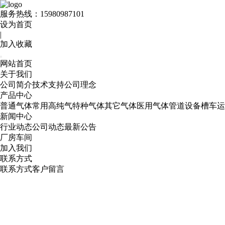
服务热线：
15980987101
设为首页
|
加入收藏
网站首页
关于我们
公司简介
技术支持
公司理念
产品中心
普通气体
常用高纯气
特种气体
其它气体
医用气体
管道设备
槽车运
新闻中心
行业动态
公司动态
最新公告
厂房车间
加入我们
联系方式
联系方式
客户留言