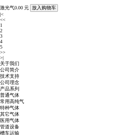
激光气
0.00 元
|<
<<
1
2
3
4
5
>>
>|
关于我们
公司简介
技术支持
公司理念
产品系列
普通气体
常用高纯气
特种气体
其它气体
医用气体
管道设备
槽车运输