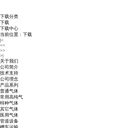
下载分类
下载
下载中心
当前位置：
下载
|<
<<
>>
>|
关于我们
公司简介
技术支持
公司理念
产品系列
普通气体
常用高纯气
特种气体
其它气体
医用气体
管道设备
槽车运输