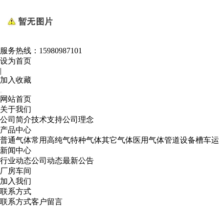
服务热线：
15980987101
设为首页
|
加入收藏
网站首页
关于我们
公司简介
技术支持
公司理念
产品中心
普通气体
常用高纯气
特种气体
其它气体
医用气体
管道设备
槽车运
新闻中心
行业动态
公司动态
最新公告
厂房车间
加入我们
联系方式
联系方式
客户留言