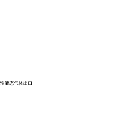
输
液态气体出口