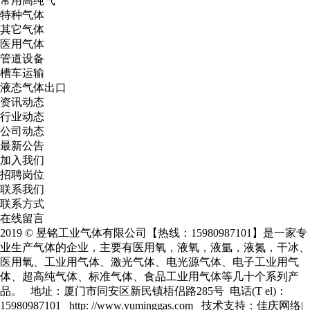
常用高纯气
特种气体
其它气体
医用气体
管道设备
槽车运输
液态气体出口
资讯动态
行业动态
公司动态
最新公告
加入我们
招聘岗位
联系我们
联系方式
在线留言
2019 © 昱铭工业气体有限公司【热线：15980987101】是一家专
业生产气体的企业，主要有
医用氧
，
液氧
，
液氩
，
液氮
，干冰、
医用氧、工业用气体、激光气体、电光源气体、电子工业用气
体、超高纯气体、标准气体、食品工业用气体等几十个系列产
品。 地址：厦门市同安区新民镇梧侣路285号 电话(T el)：
15980987101 http: //www.yuminggas.com 技术支持：
佳庆网络
|