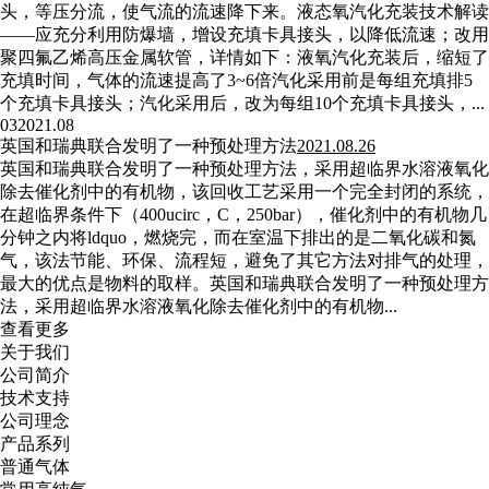
头，等压分流，使气流的流速降下来。液态氧汽化充装技术解读
——应充分利用防爆墙，增设充填卡具接头，以降低流速；改用
聚四氟乙烯高压金属软管，详情如下：液氧汽化充装后，缩短了
充填时间，气体的流速提高了3~6倍汽化采用前是每组充填排5
个充填卡具接头；汽化采用后，改为每组10个充填卡具接头，...
03
2021.08
英国和瑞典联合发明了一种预处理方法
2021.08.26
英国和瑞典联合发明了一种预处理方法，采用超临界水溶液氧化
除去催化剂中的有机物，该回收工艺采用一个完全封闭的系统，
在超临界条件下（400ucirc，C，250bar），催化剂中的有机物几
分钟之内将ldquo，燃烧完，而在室温下排出的是二氧化碳和氮
气，该法节能、环保、流程短，避免了其它方法对排气的处理，
最大的优点是物料的取样。英国和瑞典联合发明了一种预处理方
法，采用超临界水溶液氧化除去催化剂中的有机物...
查看更多
关于我们
公司简介
技术支持
公司理念
产品系列
普通气体