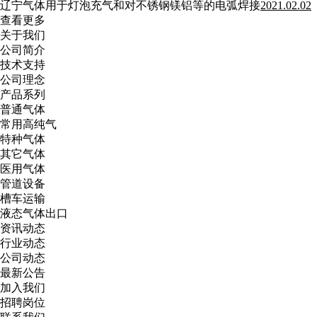
辽宁气体用于灯泡充气和对不锈钢镁铝等的电弧焊接
2021.02.02
查看更多
关于我们
公司简介
技术支持
公司理念
产品系列
普通气体
常用高纯气
特种气体
其它气体
医用气体
管道设备
槽车运输
液态气体出口
资讯动态
行业动态
公司动态
最新公告
加入我们
招聘岗位