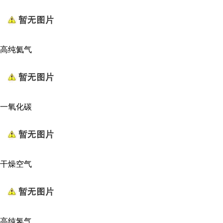
高纯氦气
一氧化碳
干燥空气
高纯氢气