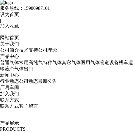
服务热线：
15980987101
设为首页
|
加入收藏
网站首页
关于我们
公司简介
技术支持
公司理念
产品中心
普通气体
常用高纯气
特种气体
其它气体
医用气体
管道设备
槽车运
输
液态气体出口
新闻中心
行业动态
公司动态
最新公告
厂房车间
加入我们
联系方式
联系方式
客户留言
产品展示
PRODUCTS