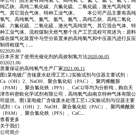
本公司产品主要有高纯氢气、高纯氧气、氮气、氩气、氨气，高
纯乙炔、高纯二氧化碳、六氟化硫、二氧化硫，激光气高纯笑
气、其它混合气体、特种工业气体。 本公司产品主要有高纯
氢气、高纯氧气、氮气、氩气、氨气，高纯乙炔、高纯二氧化
碳、六氟化硫、二氧化硫，激光气高纯笑气、其它混合气体、特
种工业气体。流程煤制天然气整个生产工艺流程可简述为：原料
煤在煤气化装置中与空分装置来的高纯氧气和中压蒸汽进行反应
制得粗煤气；...
02
2020.06
日本开发了使用光催化剂的高效制氢方法
2020.06.05
03
2021.06
质量保证的高纯氧气生产厂家
2021.06.11
图1某电镀厂含镍废水处理工艺1.2实验试剂与仪器主要试剂：
Ca（OH）2、NaOH、聚合氯化铝（PAC）、聚丙烯酰胺
（PAM）、聚合氯化铁（PFS）、CaCl2等均为分析纯，购自天
津市科密欧化学试剂有限公司，高纯氧气由南京特种气体有限公
司提供。图1某电镀厂含镍废水处理工艺1.2实验试剂与仪器主要
试剂：Ca（OH）2、NaOH、聚合氯化铝（PAC）、聚丙烯酰胺
（PAM）、聚合氯化铁（PFS）、CaC...
查看更多
关于我们
公司简介