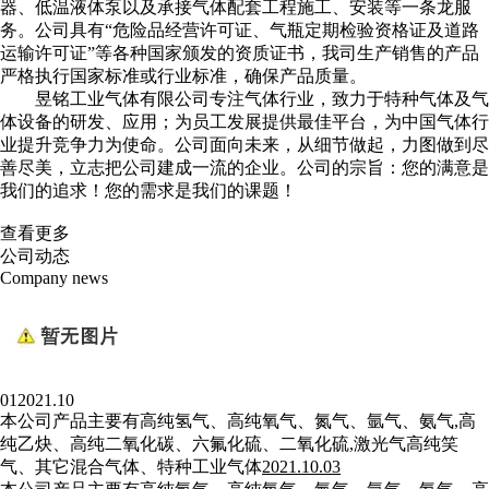
器、低温液体泵以及承接气体配套工程施工、安装等一条龙服
务。公司具有“危险品经营许可证、气瓶定期检验资格证及道路
运输许可证”等各种国家颁发的资质证书，我司生产销售的产品
严格执行国家标准或行业标准，确保产品质量。
昱铭工业气体有限公司专注气体行业，致力于特种气体及气
体设备的研发、应用；为员工发展提供最佳平台，为中国气体行
业提升竞争力为使命。公司面向未来，从细节做起，力图做到尽
善尽美，立志把公司建成一流的企业。公司的宗旨：您的满意是
我们的追求！您的需求是我们的课题！
查看更多
公司动态
Company news
01
2021.10
本公司产品主要有高纯氢气、高纯氧气、氮气、氩气、氨气,高
纯乙炔、高纯二氧化碳、六氟化硫、二氧化硫,激光气高纯笑
气、其它混合气体、特种工业气体
2021.10.03