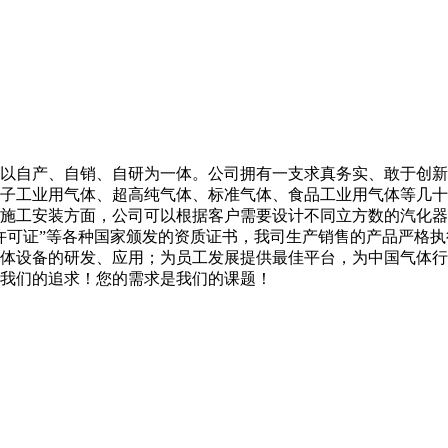
以自产、自销、自研为一体。公司拥有一支求真务实、敢于创新
子工业用气体、超高纯气体、标准气体、食品工业用气体等几十
施工安装方面，公司可以根据客户需要设计不同立方数的汽化器
许可证”等各种国家颁发的资质证书，我司生产销售的产品严格
体设备的研发、应用；为员工发展提供最佳平台，为中国气体行
我们的追求！您的需求是我们的课题！