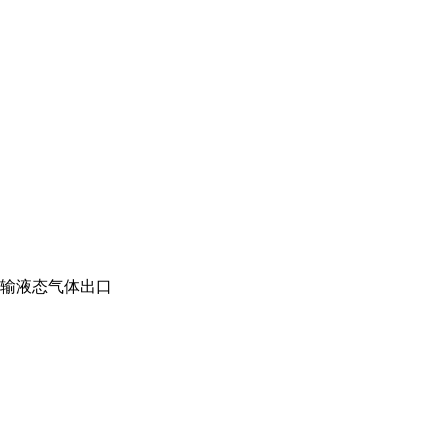
输
液态气体出口