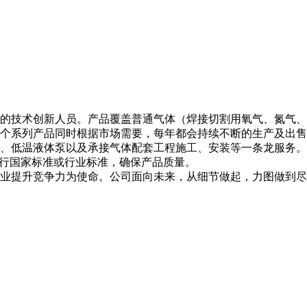
的技术创新人员。产品覆盖普通气体（焊接切割用氧气、氮气、
个系列产品同时根据市场需要，每年都会持续不断的生产及出售
、低温液体泵以及承接气体配套工程施工、安装等一条龙服务。
执行国家标准或行业标准，确保产品质量。
业提升竞争力为使命。公司面向未来，从细节做起，力图做到尽