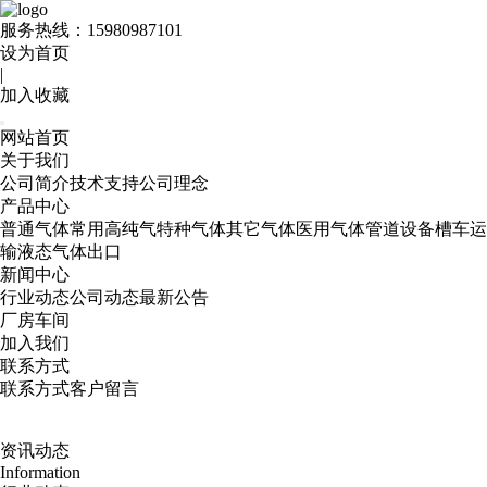
服务热线：
15980987101
设为首页
|
加入收藏
网站首页
关于我们
公司简介
技术支持
公司理念
产品中心
普通气体
常用高纯气
特种气体
其它气体
医用气体
管道设备
槽车运
输
液态气体出口
新闻中心
行业动态
公司动态
最新公告
厂房车间
加入我们
联系方式
联系方式
客户留言
资讯动态
Information