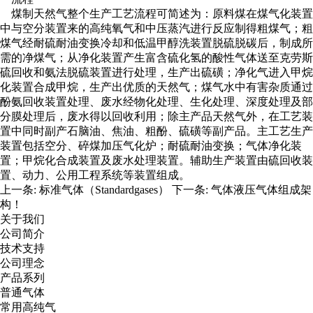
煤制天然气整个生产工艺流程可简述为：原料煤在煤气化装置
中与空分装置来的高纯氧气和中压蒸汽进行反应制得粗煤气；粗
煤气经耐硫耐油变换冷却和低温甲醇洗装置脱硫脱碳后，制成所
需的净煤气；从净化装置产生富含硫化氢的酸性气体送至克劳斯
硫回收和氨法脱硫装置进行处理，生产出硫磺；净化气进入甲烷
化装置合成甲烷，生产出优质的天然气；煤气水中有害杂质通过
酚氨回收装置处理、废水经物化处理、生化处理、深度处理及部
分膜处理后，废水得以回收利用；除主产品天然气外，在工艺装
置中同时副产石脑油、焦油、粗酚、硫磺等副产品。主工艺生产
装置包括空分、碎煤加压气化炉；耐硫耐油变换；气体净化装
置；甲烷化合成装置及废水处理装置。辅助生产装置由硫回收装
置、动力、公用工程系统等装置组成。
上一条:
标准气体（Standardgases）
下一条:
气体液压气体组成架
构！
关于我们
公司简介
技术支持
公司理念
产品系列
普通气体
常用高纯气