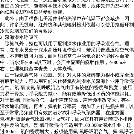
自由基的研究。随着科学技术的不断发展，液体氖作为25-40K
的低温冷却剂将日益受到重视。
此外，由于很多电子器件中的热噪声在低温下都会减少，因
此，许多无线电、红外线和其他辐射检测仪器可以使用氖循环制
冷却以增加它们的灵敏度。
2. 深海潜水呼吸气
除氦气外，氖也可以用于配制深水作业用的呼吸混合气。通
常，在潜水员处于深水高压环境作业时，若采用普通压缩空气供
氧，不但呼吸阻力高，而且压缩空气中的氮会部分溶解在血液
中，当水深在40m以下时，会产生显著的麻醉作用，在80m左
右，生理机能基本丧失，人体衰竭。
由于轻氦族气体（如氦、氖）对人体的麻醉能力很小或完全没
有麻醉能力，可以用它们来代替氮配制潜水员深海作业用呼吸混
合气。氖-氧或氦-氧呼吸混合气由于有较低的密度和黏度，使压
力易于释放，呼吸阻力减小，能有效地降低潜水员的体能消耗。
对于氦-氧呼吸混合气，由于声速较高，声音频率改变大，存在
深水通讯问题。再者，氦的执导率高，增加了人仃热损失率，以
至于常常必须使用有效的潜水衣和呼吸气预热器。在这方面，
氖-氧呼吸混合气比氦-氧呼吸气好，因为它具有声音畸变小和传
热性差的优点。氖-氧呼吸混合气适用于100-300m深水作业，超
过300m，氖的密度增大，必须使用氦-氧呼吸混合气。氦-氧呼吸