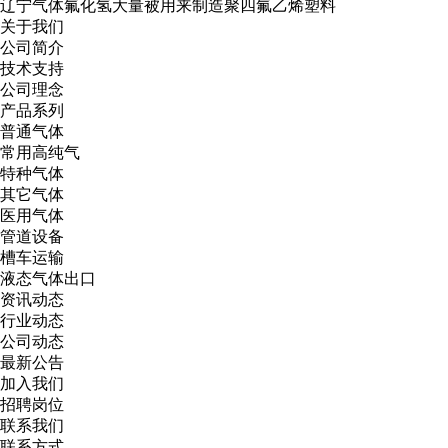
辽宁气体氟化氢大量被用来制造聚四氟乙烯塑料
关于我们
公司简介
技术支持
公司理念
产品系列
普通气体
常用高纯气
特种气体
其它气体
医用气体
管道设备
槽车运输
液态气体出口
资讯动态
行业动态
公司动态
最新公告
加入我们
招聘岗位
联系我们
联系方式