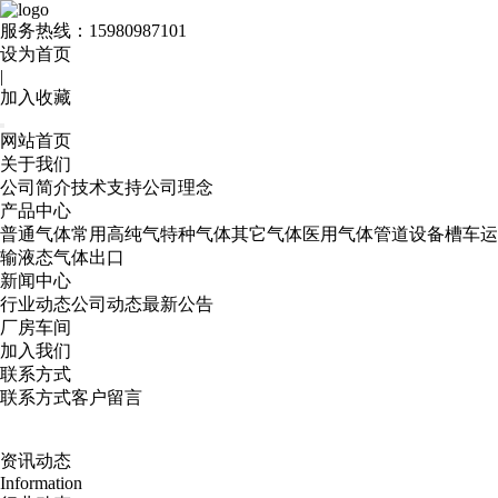
服务热线：
15980987101
设为首页
|
加入收藏
网站首页
关于我们
公司简介
技术支持
公司理念
产品中心
普通气体
常用高纯气
特种气体
其它气体
医用气体
管道设备
槽车运
输
液态气体出口
新闻中心
行业动态
公司动态
最新公告
厂房车间
加入我们
联系方式
联系方式
客户留言
资讯动态
Information