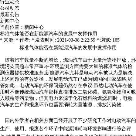
行业动态
公司动态
最新公告
新闻中心
当前位置：
新闻中心
标准气体能否在新能源汽车的发展中发挥作用
* 来源: * 作者: * 发表时间: 2021-03-08 2:22:59 * 浏览: 165
标准气体能否在新能源汽车的发展中发挥作用
随着汽车数量不断的增长，燃油汽车由于大量污染物排放，环
境污染问题非常严重.在环境监测方面需要大量的标准气体给检
测仪器提供校准服务,新能源汽车尤其是电动汽车被认为是解决
上述问题的有效途径，发展电动汽车已成为我国的国家战略.尽
管如此，电动汽车的环保问题仍然存在争议.虽然电动汽车在使
用时不像传统燃油汽车那样直接排放二氧化碳、氮氧化物和可吸
入颗粒等污染物，但其电力来源于化石燃料的燃烧.同时，电动
汽车的生产和报废环节也需要消耗大量能源，排放污染物.
国内外学者在相关方面已经开展了不少研究工作对电动汽车的
生产、使用、报废各个环节中能源消耗与环境影响进行综合评