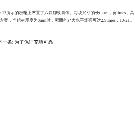
示的极靴上布置了六块锶铁氧体。每块尺寸的长times，宽times，高
种布置方案，当靶材厚度为8mm时，靶面的z*大水平场强可达2.9times，10-2T。
下一条:
为了保证充填可靠