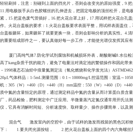
轻轻刷掉，注意：别碰到上面的挡光片，否则会改变光的原始强度，9.
11.用电极扳手从白色胶螺丝的孔伸进去，把固定电极的顶丝松开，是电极
紧，15.把蓝色废气管插好，16.把火花台罩上好，17.用试样把火花台
作。火花台盖板的要求：1.火花台盖板要求表面平整，用试样表面盖住，
台盖板砸坏，如果砸坏了就要更换一块，否则会影响分析的真实性。4.
的重要组成部件之一，要认真做好每一步工作，才能使光谱仪发挥其应有
厦门高纯气体
7.防化学试剂腐蚀和机械损坏外表，耐酸耐碱8.水
高了kang杂质干扰的能力，避免了电量法对滴定池的繁锁操作和因此带来
－1998液态石油烃中痕量氮测定法（氧化燃烧和化学发光法）ASTMD4
20μL气体样品：1-5mL测量范围：0.1～10000mg/L控温范围：室温～10
机：305（W）×460（D）×440（H）mm温控：550（W）×460
质中氮的含量恒定的原理，通过测定样品中氮的含量从而计算蛋白质含量
厂，药品检验，肥料测定中广泛应用。半微量蒸汽定氮仪通常用开氏法测定煤
仪，它具有消解时间短、分析速度快、取样量少、操作步骤简单，以及测
混合气
激发室内的空腔中，由于试样的激发而残留的黑色沉积物，
下： 1.要关闭光源按钮， 2.把火花台盖板上面的四个内六角螺丝