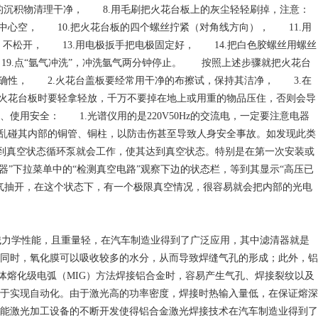
的沉积物清理干净， 8.用毛刷把火花台板上的灰尘轻轻刷掉，注意：
心空， 10.把火花台板的四个螺丝拧紧（对角线方向）， 11.用
不松开， 13.用电极扳手把电极固定好， 14.把白色胶螺丝用螺丝
19.点“氩气冲洗”，冲洗氩气两分钟停止。 按照上述步骤就把火花台
确性， 2.火花台盖板要经常用干净的布擦试，保持其洁净， 3.在
火花台板时要轻拿轻放，千万不要掉在地上或用重的物品压住，否则会导
安全： 1.光谱仪用的是220V50Hz的交流电，一定要注意电器
乱碰其内部的铜管、铜柱，以防击伤甚至导致人身安全事故。如发现此类
不到真空状态循环泵就会工作，使其达到真空状态。特别是在第一次安装或
仪器”下拉菜单中的“检测真空电路”观察下边的状态栏，等到其显示“高压已
气抽开，在这个状态下，有一个极限真空情况，很容易就会把内部的光电
。
械力学性能，且重量轻，在汽车制造业得到了广泛应用，其中滤清器就是
同时，氧化膜可以吸收较多的水分，从而导致焊缝气孔的形成；此外，铝
体熔化级电弧（MIG）方法焊接铝合金时，容易产生气孔、焊接裂纹以及
于实现自动化。由于激光高的功率密度，焊接时热输入量低，在保证熔深
能激光加工设备的不断开发使得铝合金激光焊接技术在汽车制造业得到了