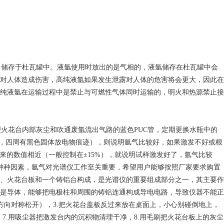
，储存于杜瓦罐中。液氩使用时放出的是气相的，液氩储存在杜瓦罐中会
对人体造成伤害，高纯液氩如果发生泄露对人体的危害将会更大，因此在
纯液氩在运输过程中是禁止与可燃性气体同时运输的，明火和热源禁止接
火花台内部灰尘和吹通废氩流出气路的蓝色PUC管，定期更换水瓶中的
泽，四周有黑色固体放电物痕迹），则说明氩气比较好，如果激发不好或根
原来的数值相近（一般控制在±15%），就说明试样激发好了，氩气比较
上种种因素，氩气对光谱仪工作至关重要，希望用户能够按照厂家要求购置
、火花台板和一个铸铝台构成，是光谱仪的重要组成部分之一，其主要作
是导体，能够把电极柱和周围的铸铝连通构成导电电路，导致仪器不能正
方向对称松开），3.把火花台盖板反过来放在桌面上，小心别碰倒地上，
7.用吸尘器把激发台内的沉积物清理干净，8.用毛刷把火花台板上的灰尘