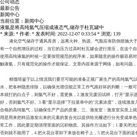
公司动态
最新公告
新闻中心
当前位置：
新闻中心
液氩是将高纯氩气压缩成液态气,储存于杜瓦罐中
* 来源: * 作者: * 发表时间: 2022-12-07 0:33:54 * 浏览: 139
液化空气
储存于通风库房，远离火种、热源、气瓶应有防倒措施大于
有一个自然增压的过程，当它的压力过高时杜瓦罐会进行泄压，在这个自
使用高纯液氩的时候一定要按照规范的程序来，如果随意的操作极容易对
触液氩，只有规范化的操作才能保证。文章内容来源于网络，如有问题，
精馏塔
鉴于以上情况我们要尽可能的准备正规厂家生产的高纯氩气以
水，把各种隐患排除，以确保光谱仪能正常工作气路好坏的判断：一般可
本就打的白点子，则氩气不好，需更换，2.激发完废旧试样，打开“显示选
好，否则氩气不好。3.看“显示选择”下拉菜单中的“元素浓度”，连续
合格的高纯氩气，以确保生产产品的质量。三、激发室：激发室实质上就
用是用来把样品激发出来的元素的复合光以提供给光栅进行分光变成单色
常工作，因此要定期清理里面的沉积物质。其操作方法如下：1.要关闭光
否则就不能用了，4.把火花台罩卸下来放在椅子上，5.把火花台下面的蓝