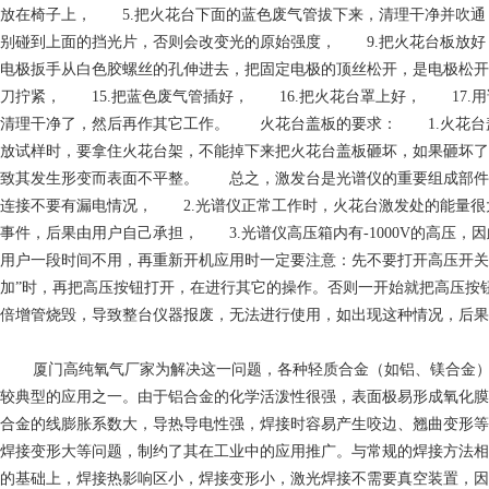
放在椅子上， 5.把火花台下面的蓝色废气管拔下来，清理干净并吹通
别碰到上面的挡光片，否则会改变光的原始强度， 9.把火花台板放好
电极扳手从白色胶螺丝的孔伸进去，把固定电极的顶丝松开，是电极松开
刀拧紧， 15.把蓝色废气管插好， 16.把火花台罩上好， 17.
清理干净了，然后再作其它工作。 火花台盖板的要求： 1.火花台
放试样时，要拿住火花台架，不能掉下来把火花台盖板砸坏，如果砸坏了
致其发生形变而表面不平整。 总之，激发台是光谱仪的重要组成部件之
连接不要有漏电情况， 2.光谱仪正常工作时，火花台激发处的能量很
事件，后果由用户自己承担， 3.光谱仪高压箱内有-1000V的高压
用户一段时间不用，再重新开机应用时一定要注意：先不要打开高压开关按钮，
加”时，再把高压按钮打开，在进行其它的操作。否则一开始就把高压按
倍增管烧毁，导致整台仪器报废，无法进行使用，如出现这种情况，后果
厦门高纯氧气厂家
为解决这一问题，各种轻质合金（如铝、镁合金
较典型的应用之一。由于铝合金的化学活泼性很强，表面极易形成氧化膜
合金的线膨胀系数大，导热导电性强，焊接时容易产生咬边、翘曲变形等
焊接变形大等问题，制约了其在工业中的应用推广。与常规的焊接方法相
的基础上，焊接热影响区小，焊接变形小，激光焊接不需要真空装置，因