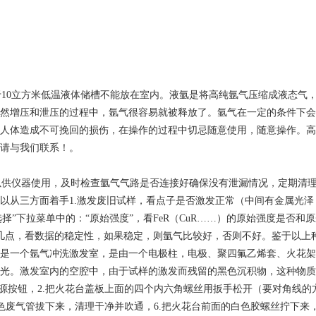
10立方米低温液体储槽不能放在室内。液氩是将高纯氩气压缩成液态气
然增压和泄压的过程中，氩气很容易就被释放了。氩气在一定的条件下会
人体造成不可挽回的损伤，在操作的过程中切忌随意使用，随意操作。高
请与我们联系！。
供仪器使用，及时检查氩气气路是否连接好确保没有泄漏情况，定期清理
以从三方面着手1.激发废旧试样，看点子是否激发正常（中间有金属光
择”下拉菜单中的：“原始强度”，看FeR（CuR……）的原始强度是否和
激发几点，看数据的稳定性，如果稳定，则氩气比较好，否则不好。鉴于以
是一个氩气冲洗激发室，是由一个电极柱，电极、聚四氟乙烯套、火花架
光。激发室内的空腔中，由于试样的激发而残留的黑色沉积物，这种物质
源按钮，2.把火花台盖板上面的四个内六角螺丝用扳手松开（要对角线的
色废气管拔下来，清理干净并吹通，6.把火花台前面的白色胶螺丝拧下来，