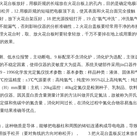
把火花台板放好，用极距规的长端放在火花台板上的孔内，目的是确定电极
松开，12.用极距规的短端把电极顶下去，使其表面和火花台面完全接触，
孔盖好，放下火花台架压好，18.把光源按钮打开，19.点“氩气冲洗”，
不能漏气，否则影响仪器的分析准确性，2.火花台盖板要经常用干净的布
清理火花台时，取、放火花台板时要轻拿轻放，千万不要掉在地上或用重
的效果。
位检测、低水位报警，主动断电。9.标配里不含消化炉，消化炉为选配，主
的不稳定因素，使得仪器的灵敏度大为提高。系统关键部件采用jin口器件，
629－1996化学发光定氮仪技术参数：基本参数：样品种类：液体、固体和
50℃控温精度：±3℃气源要求：高纯氩气：纯度99.995%以上高纯氧气：纯度99.
（D）×440（H）mm重量：主机：20kg温控：40kg定氮仪是检测种子、
的仪器。因其蛋白质含量测量计算的方法叫做开氏定氮法，故被称为开氏
和焦碳中的氮含量，消化时间过长，在消化过程中氮化合物容易逸出，导致测
量结果准确等优点。
这种物质是导体，能够把电极柱和周围的铸铝连通构成导电电路，导致
用扳手松开（要对角线的方向对称松开）， 3.把火花台盖板反过来放