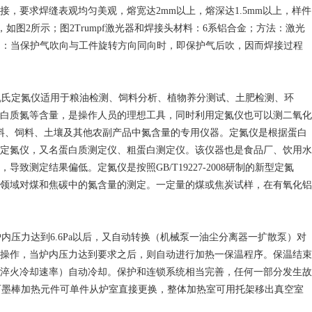
要求焊缝表观均匀美观，熔宽达2mm以上，熔深达1.5mm以上，样件
），如图2所示；图2Trumpf激光器和焊接头材料：6系铝合金；方法：激光
题：当保护气吹向与工件旋转方向同向时，即保护气后吹，因而焊接过程
。
凯氏定氮仪适用于粮油检测、饲料分析、植物养分测试、土肥检测、环
白质氮等含量，是操作人员的理想工具，同时利用定氮仪也可以测二氧化
料、饲料、土壤及其他农副产品中氮含量的专用仪器。定氮仪是根据蛋白
定氮仪，又名蛋白质测定仪、粗蛋白测定仪。该仪器也是食品厂、饮用水
定结果偏低。定氮仪是按照GB/T19227-2008研制的新型定氮
领域对煤和焦碳中的氮含量的测定。一定量的煤或焦炭试样，在有氧化铝
压力达到6.6Pa以后，又自动转换（机械泵一油尘分离器一扩散泵）对
操作，当炉内压力达到要求之后，则自动进行加热一保温程序。保温结束
淬火冷却速率）自动冷却。保护和连锁系统相当完善，任何一部分发生故
。石墨棒加热元件可单件从炉室直接更换，整体加热室可用托架移出真空室