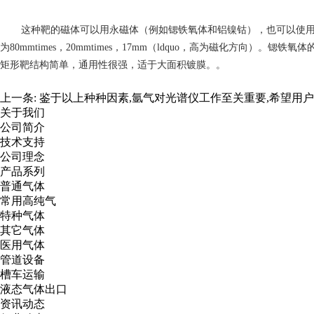
这种靶的磁体可以用永磁体（例如锶铁氧体和铝镍钴），也可以使用电磁
为80mmtimes，20mmtimes，17mm（ldquo，高为磁化方向）。锶铁氧体
矩形靶结构简单，通用性很强，适于大面积镀膜。。
上一条:
鉴于以上种种因素,氩气对光谱仪工作至关重要,希望用
关于我们
公司简介
技术支持
公司理念
产品系列
普通气体
常用高纯气
特种气体
其它气体
医用气体
管道设备
槽车运输
液态气体出口
资讯动态