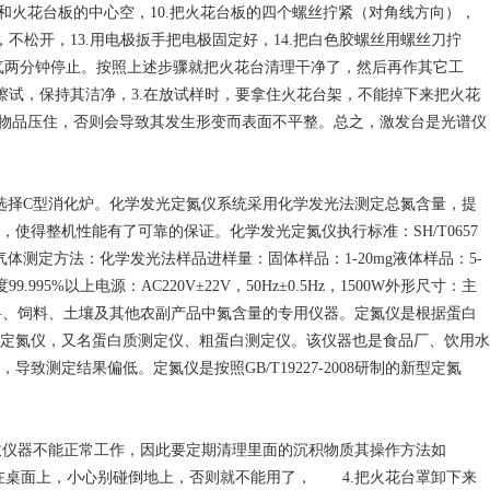
和火花台板的中心空，10.把火花台板的四个螺丝拧紧（对角线方向），
不松开，13.用电极扳手把电极固定好，14.把白色胶螺丝用螺丝刀拧
冲洗氩气两分钟停止。按照上述步骤就把火花台清理干净了，然后再作其它工
擦试，保持其洁净，3.在放试样时，要拿住火花台架，不能掉下来把火花
的物品压住，否则会导致其发生形变而表面不平整。总之，激发台是光谱仪
张选择C型消化炉。化学发光定氮仪系统采用化学发光法测定总氮含量，提
使得整机性能有了可靠的保证。化学发光定氮仪执行标准：SH/T0657
气体测定方法：化学发光法样品进样量：固体样品：1-20mg液体样品：5-
995%以上电源：AC220V±22V，50Hz±0.5Hz，1500W外形尺寸：主
乳制品、饮料、饲料、土壤及其他农副产品中氮含量的专用仪器。定氮仪是根据蛋白
定氮仪，又名蛋白质测定仪、粗蛋白测定仪。该仪器也是食品厂、饮用水
定结果偏低。定氮仪是按照GB/T19227-2008研制的新型定氮
仪器不能正常工作，因此要定期清理里面的沉积物质其操作方法如
在桌面上，小心别碰倒地上，否则就不能用了， 4.把火花台罩卸下来