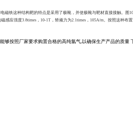
铁这种结构靶的特点是采用了极靴，并使极靴与靶材直接接触。图10-13所
的磁感应强度3.8times，10-1T，矫顽力为2.1times，105A/m。按照这
户能够按照厂家要求购置合格的高纯氩气,以确保生产产品的质量