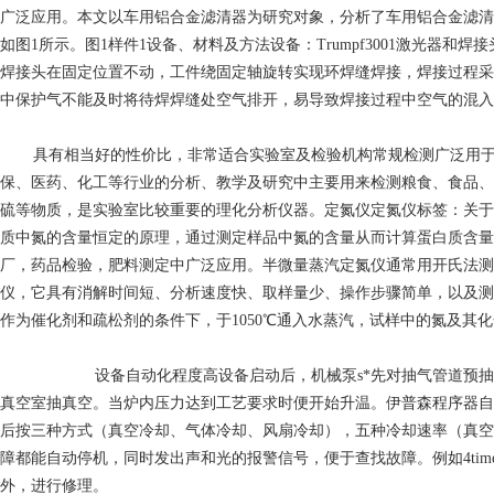
广泛应用。本文以车用铝合金滤清器为研究对象，分析了车用铝合金滤清器
如图1所示。图1样件1设备、材料及方法设备：Trumpf3001激光器和焊
焊接头在固定位置不动，工件绕固定轴旋转实现环焊缝焊接，焊接过程采
中保护气不能及时将待焊焊缝处空气排开，易导致焊接过程中空气的混入
具有相当好的性价比，非常适合实验室及检验机构常规检测广泛用
保、医药、化工等行业的分析、教学及研究中主要用来检测粮食、食品、
硫等物质，是实验室比较重要的理化分析仪器。定氮仪定氮仪标签：关于
质中氮的含量恒定的原理，通过测定样品中氮的含量从而计算蛋白质含量
厂，药品检验，肥料测定中广泛应用。半微量蒸汽定氮仪通常用开氏法测定煤
仪，它具有消解时间短、分析速度快、取样量少、操作步骤简单，以及测
作为催化剂和疏松剂的条件下，于1050℃通入水蒸汽，试样中的氮及其
设备自动化程度高设备启动后，机械泵s*先对抽气管道预抽真空3m
真空室抽真空。当炉内压力达到工艺要求时便开始升温。伊普森程序器自
后按三种方式（真空冷却、气体冷却、风扇冷却），五种冷却速率（真空
障都能自动停机，同时发出声和光的报警信号，便于查找故障。例如4t
外，进行修理。