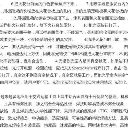
， 6.把火花台前面的白色胶螺丝拧下来， 7.用吸尘器把激发台内
，用极距规的长端放在火花台板上的孔内，目的是确定电极和火花台板的中
， 12.用极距规的短端把电极顶下去，使其表面和火花台面完全接触，
用试样把火花台孔盖好，放下火花台架压好， 18.把光源按钮打开， 
盖板要求表面平整，用试样表面盖住，不能漏气，否则影响仪器的分析准
就要更换一块，否则会影响分析的真实性。 4.清理火花台时，取、放
一，要认真做好每一步工作，才能使光谱仪发挥其应有的效果。 四、使用
大，电压能达到上万伏，因此在光谱仪工作时不能把火花台罩取下，不要
，因此不要乱碰，否则会击伤， 4.光谱仪光室内是高真空状态，如果达
光打开电源，检测按钮，应把东方SpectroMeter程序打开，点击“
钮打开，真空达不到高真空情况下，真空泵就要工作，而把光学室内的空
由用户负责，请用户要牢记。光谱仪光谱仪光谱仪日常使用情况_光谱仪
）越来越多地应用于交通运输工具上其中铝合金具有十分优良的物理、机
，且具有难熔性质，加之铝合金导热性强，焊接时容易造成不熔合现象；
缺陷，并且焊后接头力学性能下降。采用常规的氩弧焊（TIG）和惰性气
比，激光焊接是一种功能多、适应性强、可靠性高的精密焊接方法，且易
此激光焊接具有质量高、精度高、速度高的特点。同时随着大功率、高性