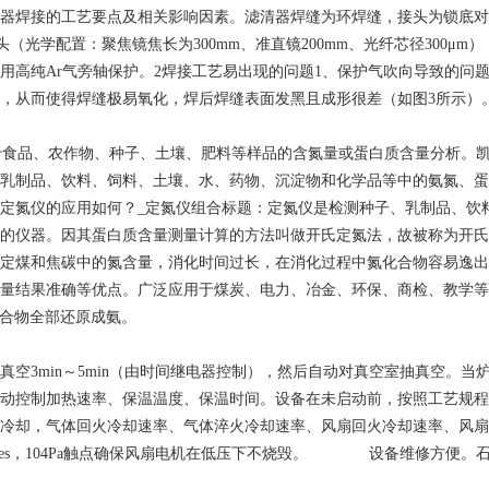
焊接的工艺要点及相关影响因素。滤清器焊缝为环焊缝，接头为锁底对接，
接头（光学配置：聚焦镜焦长为300mm、准直镜200mm、光纤芯径300μm
用高纯Ar气旁轴保护。2焊接工艺易出现的问题1、保护气吹向导致的问
，从而使得焊缝极易氧化，焊后焊缝表面发黑且成形很差（如图3所示）
于食品、农作物、种子、土壤、肥料等样品的含氮量或蛋白质含量分析。
乳制品、饮料、饲料、土壤、水、药物、沉淀物和化学品等中的氨氮、蛋
定氮仪的应用如何？_定氮仪组合标题：定氮仪是检测种子、乳制品、饮
的仪器。因其蛋白质含量测量计算的方法叫做开氏定氮法，故被称为开氏
和焦碳中的氮含量，消化时间过长，在消化过程中氮化合物容易逸出，导致测
量结果准确等优点。广泛应用于煤炭、电力、冶金、环保、商检、教学等
化合物全部还原成氨。
in～5min（由时间继电器控制），然后自动对真空室抽真空。当炉内
动控制加热速率、保温温度、保温时间。设备在未启动前，按照工艺规程
冷却，气体回火冷却速率、气体淬火冷却速率、风扇回火冷却速率、风扇
imes，104Pa触点确保风扇电机在低压下不烧毁。 设备维修方便