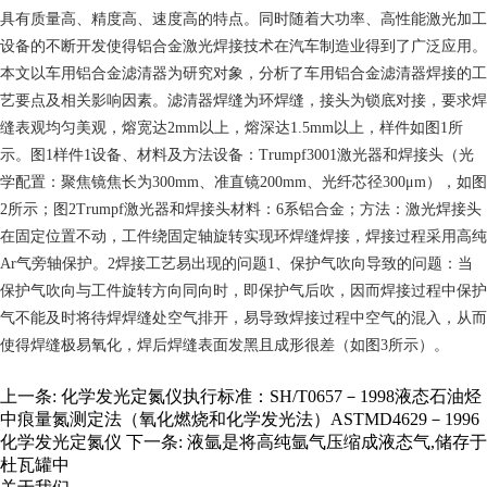
具有质量高、精度高、速度高的特点。同时随着大功率、高性能激光加工
设备的不断开发使得铝合金激光焊接技术在汽车制造业得到了广泛应用。
本文以车用铝合金滤清器为研究对象，分析了车用铝合金滤清器焊接的工
艺要点及相关影响因素。滤清器焊缝为环焊缝，接头为锁底对接，要求焊
缝表观均匀美观，熔宽达2mm以上，熔深达1.5mm以上，样件如图1所
示。图1样件1设备、材料及方法设备：Trumpf3001激光器和焊接头（光
学配置：聚焦镜焦长为300mm、准直镜200mm、光纤芯径300μm），如图
2所示；图2Trumpf激光器和焊接头材料：6系铝合金；方法：激光焊接头
在固定位置不动，工件绕固定轴旋转实现环焊缝焊接，焊接过程采用高纯
Ar气旁轴保护。2焊接工艺易出现的问题1、保护气吹向导致的问题：当
保护气吹向与工件旋转方向同向时，即保护气后吹，因而焊接过程中保护
气不能及时将待焊焊缝处空气排开，易导致焊接过程中空气的混入，从而
使得焊缝极易氧化，焊后焊缝表面发黑且成形很差（如图3所示）。
上一条:
化学发光定氮仪执行标准：SH/T0657－1998液态石油烃
中痕量氮测定法（氧化燃烧和化学发光法）ASTMD4629－1996
化学发光定氮仪
下一条:
液氩是将高纯氩气压缩成液态气,储存于
杜瓦罐中