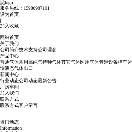
服务热线：
15980987101
设为首页
|
加入收藏
网站首页
关于我们
公司简介
技术支持
公司理念
产品中心
普通气体
常用高纯气
特种气体
其它气体
医用气体
管道设备
槽车运
输
液态气体出口
新闻中心
行业动态
公司动态
最新公告
厂房车间
加入我们
联系方式
联系方式
客户留言
资讯动态
Information