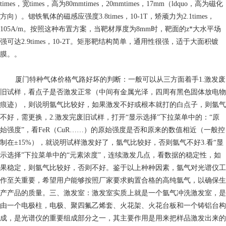
times，宽times，高为80mmtimes，20mmtimes，17mm（ldquo，高为磁化
方向）。锶铁氧体的磁感应强度3.8times，10-1T，矫顽力为2.1times，
105A/m。按照这种布置方案，当靶材厚度为8mm时，靶面的z*大水平场
强可达2.9times，10-2T。矩形靶结构简单，通用性很强，适于大面积镀
膜。。
厦门特种气体价格
气路好坏的判断：一般可以从三方面着手1.激发废
旧试样，看点子是否激发正常（中间有金属光泽，四周有黑色固体放电物
痕迹），则说明氩气比较好，如果激发不好或根本就打的白点子，则氩气
不好，需更换，2.激发完废旧试样，打开“显示选择”下拉菜单中的：“原
始强度”，看FeR（CuR……）的原始强度是否和原来的数值相近（一般控
制在±15%），就说明试样激发好了，氩气比较好，否则氩气不好3.看“显
示选择”下拉菜单中的“元素浓度”，连续激发几点，看数据的稳定性，如
果稳定，则氩气比较好，否则不好。鉴于以上种种因素，氩气对光谱仪工
作至关重要，希望用户能够按照厂家要求购置合格的高纯氩气，以确保生
产产品的质量。三、激发室：激发室实质上就是一个氩气冲洗激发室，是
由一个电极柱，电极、聚四氟乙烯套、火花架、火花台板和一个铸铝台构
成，是光谱仪的重要组成部分之一，其主要作用是用来把样品激发出来的