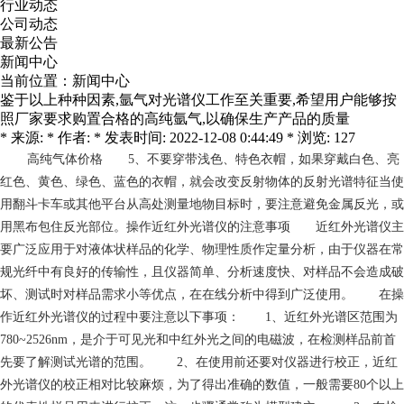
行业动态
公司动态
最新公告
新闻中心
当前位置：
新闻中心
鉴于以上种种因素,氩气对光谱仪工作至关重要,希望用户能够按
照厂家要求购置合格的高纯氩气,以确保生产产品的质量
* 来源: * 作者: * 发表时间: 2022-12-08 0:44:49 * 浏览: 127
高纯气体价格
5、不要穿带浅色、特色衣帽，如果穿戴白色、亮
红色、黄色、绿色、蓝色的衣帽，就会改变反射物体的反射光谱特征当使
用翻斗卡车或其他平台从高处测量地物目标时，要注意避免金属反光，或
用黑布包住反光部位。操作近红外光谱仪的注意事项 近红外光谱仪主
要广泛应用于对液体状样品的化学、物理性质作定量分析，由于仪器在常
规光纤中有良好的传输性，且仪器简单、分析速度快、对样品不会造成破
坏、测试时对样品需求小等优点，在在线分析中得到广泛使用。 在操
作近红外光谱仪的过程中要注意以下事项： 1、近红外光谱区范围为
780~2526nm，是介于可见光和中红外光之间的电磁波，在检测样品前首
先要了解测试光谱的范围。 2、在使用前还要对仪器进行校正，近红
外光谱仪的校正相对比较麻烦，为了得出准确的数值，一般需要80个以上