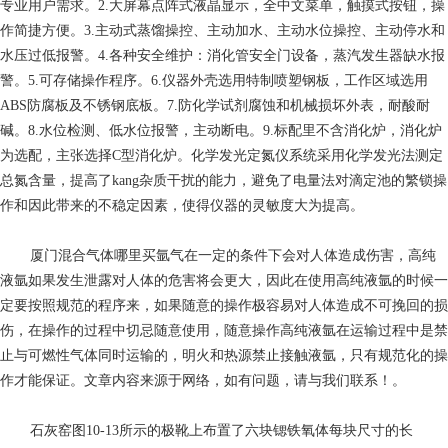
专业用户需求。2.大屏幕点阵式液晶显示，全中文菜单，触摸式按钮，操
作简捷方便。3.主动式蒸馏操控、主动加水、主动水位操控、主动停水和
水压过低报警。4.各种安全维护：消化管安全门设备，蒸汽发生器缺水报
警。5.可存储操作程序。6.仪器外壳选用特制喷塑钢板，工作区域选用
ABS防腐板及不锈钢底板。7.防化学试剂腐蚀和机械损坏外表，耐酸耐
碱。8.水位检测、低水位报警，主动断电。9.标配里不含消化炉，消化炉
为选配，主张选择C型消化炉。化学发光定氮仪系统采用化学发光法测定
总氮含量，提高了kang杂质干扰的能力，避免了电量法对滴定池的繁锁操
作和因此带来的不稳定因素，使得仪器的灵敏度大为提高。
厦门混合气体哪里买
氩气在一定的条件下会对人体造成伤害，高纯
液氩如果发生泄露对人体的危害将会更大，因此在使用高纯液氩的时候一
定要按照规范的程序来，如果随意的操作极容易对人体造成不可挽回的损
伤，在操作的过程中切忌随意使用，随意操作高纯液氩在运输过程中是禁
止与可燃性气体同时运输的，明火和热源禁止接触液氩，只有规范化的操
作才能保证。文章内容来源于网络，如有问题，请与我们联系！。
石灰窑
图10-13所示的极靴上布置了六块锶铁氧体每块尺寸的长