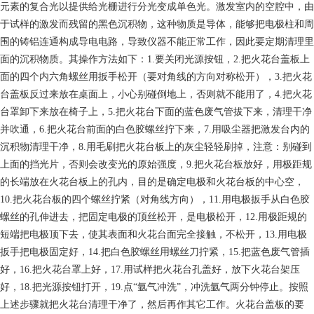
元素的复合光以提供给光栅进行分光变成单色光。激发室内的空腔中，由
于试样的激发而残留的黑色沉积物，这种物质是导体，能够把电极柱和周
围的铸铝连通构成导电电路，导致仪器不能正常工作，因此要定期清理里
面的沉积物质。其操作方法如下：1.要关闭光源按钮，2.把火花台盖板上
面的四个内六角螺丝用扳手松开（要对角线的方向对称松开），3.把火花
台盖板反过来放在桌面上，小心别碰倒地上，否则就不能用了，4.把火花
台罩卸下来放在椅子上，5.把火花台下面的蓝色废气管拔下来，清理干净
并吹通，6.把火花台前面的白色胶螺丝拧下来，7.用吸尘器把激发台内的
沉积物清理干净，8.用毛刷把火花台板上的灰尘轻轻刷掉，注意：别碰到
上面的挡光片，否则会改变光的原始强度，9.把火花台板放好，用极距规
的长端放在火花台板上的孔内，目的是确定电极和火花台板的中心空，
10.把火花台板的四个螺丝拧紧（对角线方向），11.用电极扳手从白色胶
螺丝的孔伸进去，把固定电极的顶丝松开，是电极松开，12.用极距规的
短端把电极顶下去，使其表面和火花台面完全接触，不松开，13.用电极
扳手把电极固定好，14.把白色胶螺丝用螺丝刀拧紧，15.把蓝色废气管插
好，16.把火花台罩上好，17.用试样把火花台孔盖好，放下火花台架压
好，18.把光源按钮打开，19.点“氩气冲洗”，冲洗氩气两分钟停止。按照
上述步骤就把火花台清理干净了，然后再作其它工作。火花台盖板的要