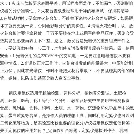
求：1.火花台盖板要求表面平整，用试样表面盖住，不能漏气，否则影响
仪器的分析准确性，2.火花台盖板要经常用干净的布擦试，保持其洁净，
3.在放试样时，要拿住火花台架，不能掉下来把火花台盖板砸坏，如果砸
坏了就要更换一块，否则会影响分析的真实性。4.清理火花台时，取、放
火花台板时要轻拿轻放，千万不要掉在地上或用重的物品压住，否则会导
致其发生形变而表面不平整。总之，激发台是光谱仪的重要组成部件之
一，要认真做好每一步工作，才能使光谱仪发挥其应有的效果。四、使用
安全：1.光谱仪用的是220V50Hz的交流电，一定要注意电器连接不要有
漏电情况，2.光谱仪正常工作时，火花台激发处的能量很大，电压能达到
上万伏，因此在光谱仪工作时不能把火花台罩取下，不要乱碰其内部的铜
管、铜柱，以防击伤甚至导致人身安全事故。
凯氏定氮仪适用于粮油检测、饲料分析、植物养分测试、土肥检
测、环保、医药、化工等行业的分析、教学及研究中主要用来检测粮食、
食品、乳制品、饮料、饲料、土壤、水、药物、沉淀物和化学品等中的氨
氮、蛋白质氮等含量，是操作人员的理想工具，同时利用定氮仪也可以测
二氧化硫等物质，是实验室比较重要的理化分析仪器定氮仪定氮仪标签：
关于定氮仪的应用如何？_定氮仪组合标题：定氮仪是检测种子、乳制