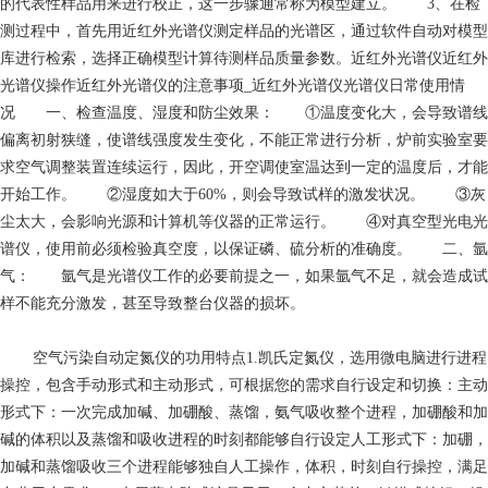
的代表性样品用来进行校正，这一步骤通常称为模型建立。 3、在检
测过程中，首先用近红外光谱仪测定样品的光谱区，通过软件自动对模型
库进行检索，选择正确模型计算待测样品质量参数。近红外光谱仪近红外
光谱仪操作近红外光谱仪的注意事项_近红外光谱仪光谱仪日常使用情
况 一、检查温度、湿度和防尘效果： ①温度变化大，会导致谱线
偏离初射狭缝，使谱线强度发生变化，不能正常进行分析，炉前实验室要
求空气调整装置连续运行，因此，开空调使室温达到一定的温度后，才能
开始工作。 ②湿度如大于60%，则会导致试样的激发状况。 ③灰
尘太大，会影响光源和计算机等仪器的正常运行。 ④对真空型光电光
谱仪，使用前必须检验真空度，以保证磷、硫分析的准确度。 二、氩
气： 氩气是光谱仪工作的必要前提之一，如果氩气不足，就会造成试
样不能充分激发，甚至导致整台仪器的损坏。
空气污染
自动定氮仪的功用特点1.凯氏定氮仪，选用微电脑进行进程
操控，包含手动形式和主动形式，可根据您的需求自行设定和切换：主动
形式下：一次完成加碱、加硼酸、蒸馏，氨气吸收整个进程，加硼酸和加
碱的体积以及蒸馏和吸收进程的时刻都能够自行设定人工形式下：加硼，
加碱和蒸馏吸收三个进程能够独自人工操作，体积，时刻自行操控，满足