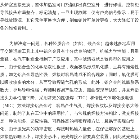
从炉室直接更换，整体加热室可用托架移出真空室外，进行修理。控制柜
导线接头布局整齐，标记清楚，一旦出现故障，便有声光信号指示，易于
寻找故障源。其它元件更换也方便，例如钼片可单片更换，大大降低了设
备的维修费用。。
为解决这一问题，各种轻质合金（如铝、镁合金）越来越多地应用
于交通运输工具上其中铝合金具有十分优良的物理、机械力学性能，且重
量轻，在汽车制造业得到了广泛应用，其中滤清器就是较典型的应用之
一。由于铝合金的化学活泼性很强，表面极易形成氧化膜，且具有难熔性
质，加之铝合金导热性强，焊接时容易造成不熔合现象；同时，氧化膜可
以吸收较多的水分，从而导致焊缝气孔的形成；此外，铝合金的线膨胀系
数大，导热导电性强，焊接时容易产生咬边、翘曲变形等缺陷，并且焊后
接头力学性能下降。采用常规的氩弧焊（TIG）和惰性气体熔化级电弧
（MIG）方法焊接铝合金时，容易产生气孔、焊接裂纹以及焊接变形大等
问题，制约了其在工业中的应用推广。与常规的焊接方法相比，激光焊接
是一种功能多、适应性强、可靠性高的精密焊接方法，且易于实现自动
化。由于激光高的功率密度，焊接时热输入量低，在保证熔深的基础上，
焊接热影响区小，焊接变形小，激光焊接不需要真空装置，因此激光焊接