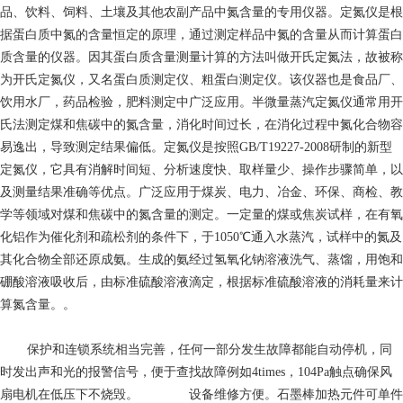
品、饮料、饲料、土壤及其他农副产品中氮含量的专用仪器。定氮仪是根
据蛋白质中氮的含量恒定的原理，通过测定样品中氮的含量从而计算蛋白
质含量的仪器。因其蛋白质含量测量计算的方法叫做开氏定氮法，故被称
为开氏定氮仪，又名蛋白质测定仪、粗蛋白测定仪。该仪器也是食品厂、
饮用水厂，药品检验，肥料测定中广泛应用。半微量蒸汽定氮仪通常用开
氏法测定煤和焦碳中的氮含量，消化时间过长，在消化过程中氮化合物容
易逸出，导致测定结果偏低。定氮仪是按照GB/T19227-2008研制的新型
定氮仪，它具有消解时间短、分析速度快、取样量少、操作步骤简单，以
及测量结果准确等优点。广泛应用于煤炭、电力、冶金、环保、商检、教
学等领域对煤和焦碳中的氮含量的测定。一定量的煤或焦炭试样，在有氧
化铝作为催化剂和疏松剂的条件下，于1050℃通入水蒸汽，试样中的氮及
其化合物全部还原成氨。生成的氨经过氢氧化钠溶液洗气、蒸馏，用饱和
硼酸溶液吸收后，由标准硫酸溶液滴定，根据标准硫酸溶液的消耗量来计
算氮含量。。
保护和连锁系统相当完善，任何一部分发生故障都能自动停机，同
时发出声和光的报警信号，便于查找故障例如4times，104Pa触点确保风
扇电机在低压下不烧毁。 设备维修方便。石墨棒加热元件可单件