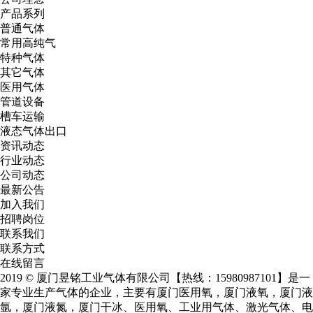
产品系列
普通气体
常用高纯气
特种气体
其它气体
医用气体
管道设备
槽车运输
液态气体出口
资讯动态
行业动态
公司动态
最新公告
加入我们
招聘岗位
联系我们
联系方式
在线留言
2019 © 厦门昱铭工业气体有限公司【热线：15980987101】是一
家专业生产气体的企业，主要有
厦门医用氧
，
厦门液氧
，
厦门液
氩
，
厦门液氮
，厦门干冰、医用氧、工业用气体、激光气体、电