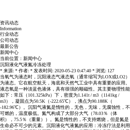
资讯动态
Information
行业动态
公司动态
最新公告
新闻中心
当前位置：
新闻中心
沉阳液化气液氮冷冻处理
* 来源: * 作者: * 发表时间: 2020-05-23 0:47:40 * 浏览: 127
当氧气为液态时，沉阳液态气液态氧（通常缩写为LOX或LO2）
为液态。它在航空航天，海底和天然气工业中具有重要的应用。
液态氧是一种淡蓝色液体，具有很强的顺磁性。其主要物理性能
如下：常压（101.325kPa）下，密度为1.141t / m3（1141kg /
m3），凝固点为50.5K（-222.65℃），沸点为90.188K（
-182.96℃）。沉阳气液氮是惰性的，无色，无味，无腐蚀性，不
可燃的，温度极低。氮气构成了大部分大气（78.03％（体
积），75.5％（重量））。氮是惰性的，不支持燃烧，但是氮是
生命必不可少的元素。沉阳液化气液氮的应用：冷冻疗法是利用