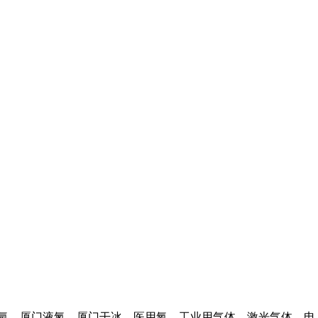
氩
，
厦门液氮
，厦门干冰、医用氧、工业用气体、激光气体、电