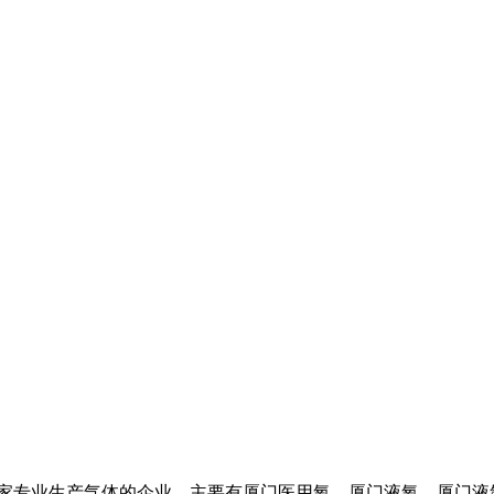
】是一家专业生产气体的企业，主要有
厦门医用氧
，
厦门液氧
，
厦门液