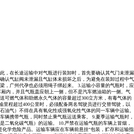
此，在长途运输中对气瓶进行装卸时，首先要确认其气门未泄漏
在确认气缸阀未泄漏且气缸体未损坏之后，为避免在装卸过程中气
，广州代孕也必须用绳子绑起来。 3.运输小容量的气瓶时，应
在车厢内，并且气瓶盖应朝上一侧，但不是汽车燃油箱的一侧。气
送可燃气体和助燃永久气体的容量超过300立方米，有毒气体的
体的运输里程超过400公里时，必须配备两名驾驶员进行交替驾驶，以
化石油气）不得在具有氧化性或强氧化性气体的同一车辆中运输。
辆携带气瓶，同时禁止乘气瓶运送乘客。 9.夏季运输气瓶时，
二氧化碳气瓶）的运输。 10.严禁在运输气瓶的车辆上冒烟，
是化学危险产品。运输车辆应在车辆前悬挂“包装，贮存和运输指