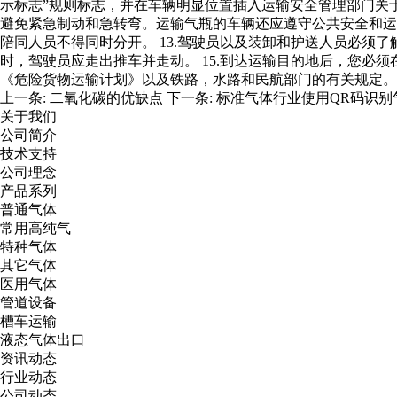
示标志”规则标志，并在车辆明显位置插入运输安全管理部门关于
避免紧急制动和急转弯。运输气瓶的车辆还应遵守公共安全和运
陪同人员不得同时分开。 13.驾驶员以及装卸和护送人员必须
时，驾驶员应走出推车并走动。 15.到达运输目的地后，您必
《危险货物运输计划》以及铁路，水路和民航部门的有关规定。
上一条:
二氧化碳的优缺点
下一条:
标准气体行业使用QR码识别
关于我们
公司简介
技术支持
公司理念
产品系列
普通气体
常用高纯气
特种气体
其它气体
医用气体
管道设备
槽车运输
液态气体出口
资讯动态
行业动态
公司动态