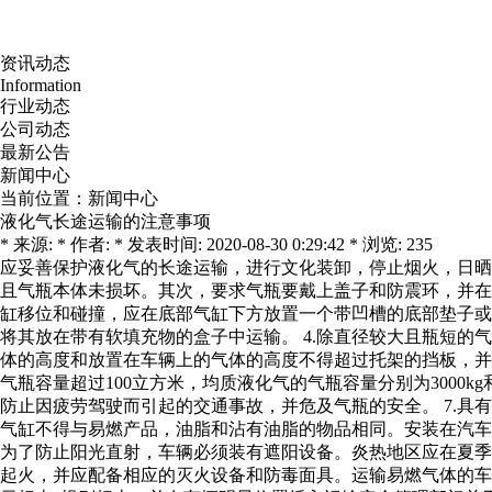
资讯动态
Information
行业动态
公司动态
最新公告
新闻中心
当前位置：
新闻中心
液化气长途运输的注意事项
* 来源: * 作者: * 发表时间: 2020-08-30 0:29:42 * 浏览: 235
应妥善保护液化气的长途运输，进行文化装卸，停止烟火，日晒
且气瓶本体未损坏。其次，要求气瓶要戴上盖子和防震环，并在
缸移位和碰撞，应在底部气缸下方放置一个带凹槽的底部垫子或
将其放在带有软填充物的盒子中运输。 4.除直径较大且瓶短的
体的高度和放置在车辆上的气体的高度不得超过托架的挡板，并且
气瓶容量超过100立方米，均质液化气的气瓶容量分别为3000k
防止因疲劳驾驶而引起的交通事故，并危及气瓶的安全。 7.
气缸不得与易燃产品，油脂和沾有油脂的物品相同。安装在汽车
为了防止阳光直射，车辆必须装有遮阳设备。炎热地区应在夏季
起火，并应配备相应的灭火设备和防毒面具。运输易燃气体的车辆