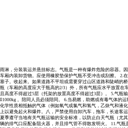
雨淋，分装装运并悬挂标志。气瓶是一种有爆炸危险的容器。因
车厢内装卸货物。应使用橡胶垫保护气瓶不受冲击或刮擦。 2.
塞子。收起来。如果道路不平坦或需要穿过山区道路和陡峭的桥梁
气瓶（车厢的高度应大于瓶高的2/3）外，所有气瓶应水平放置
高度不得超过5层（托架的放置高度不得超过3层）。 5.气瓶输
g和1000kg 。陪同人员必须陪同。 6.当易燃，助燃或有毒气
具有化学性质相抵触的气体（例如氧气或氯气和氢气，乙炔气和液
上以避免起火和爆炸。八，严禁使用自卸汽车，拖车，长途客运车
夏季遵守当地有关气瓶运输的安全标准，以防止白天气瓶（尤其是
的排气口应配备阻火器，并且排气管不得散发明火。 11.气瓶